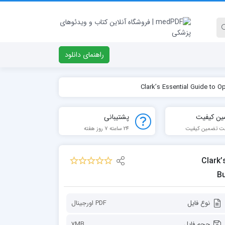
راهنمای دانلود
ین کیفیت
پشتیبانی
ت تضمین کیفیت
24 ساعته 7 روز هفته
Clark’s
Bu
نوع فایل
PDF اورجينال
حجم فایل
7MB