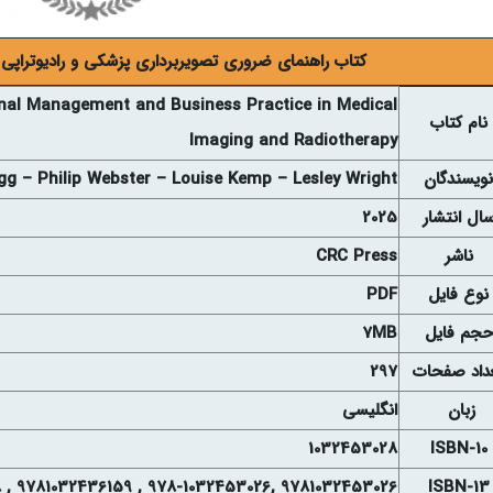
کتاب راهنمای ضروری تصویربرداری پزشکی و رادیوتراپی کل
ional Management and Business Practice in Medical
نام کتاب
Imaging and Radiotherapy
نويسندگان
g – Philip Webster – Louise Kemp – Lesley Wright
ال انتشار
2025
ناشر
CRC Press
نوع فايل
PDF
حجم فايل
7MB
داد صفحات
297
زبان
انگلیسی
1032453028
ISBN-10
9781032453026 ,978-1032453026 , 9781032436159 , 9781003380078
ISBN-13