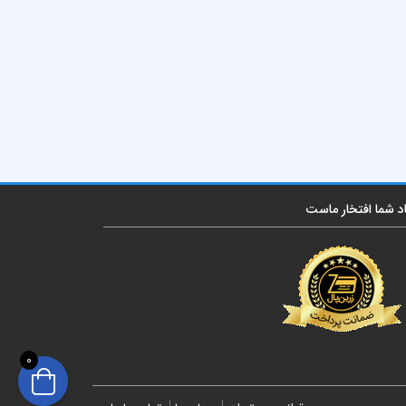
اد شما افتخار ماست
0