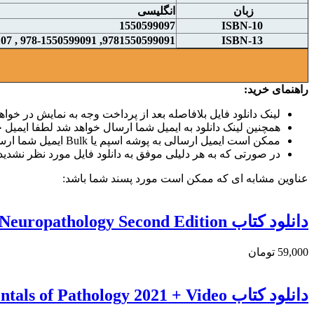
زبان
انگلیسی
1550599097
ISBN-10
9781550599091, 978-1550599091 , 9781550599107 , 9781550599114
ISBN-13
راهنمای خرید:
لینک دانلود فایل بلافاصله بعد از پرداخت وجه به نمایش در خواهد
همچنین لینک دانلود به ایمیل شما ارسال خواهد شد لطفا ایمیل خو
ممکن است ایمیل ارسالی به پوشه اسپم یا Bulk ایمیل شما ارسال شده باشد.
در صورتی که به هر دلیلی موفق به دانلود فایل مورد نظر نشدید 
عناوین مشابه ای که ممکن است مورد پسند شما باشد:
دانلود كتاب Essentials Of Diagnostic Surgical Neuropathology Second Edition
59,000 تومان
دانلود كتاب Pathoma: Fundamentals of Pathology 2021 + Video