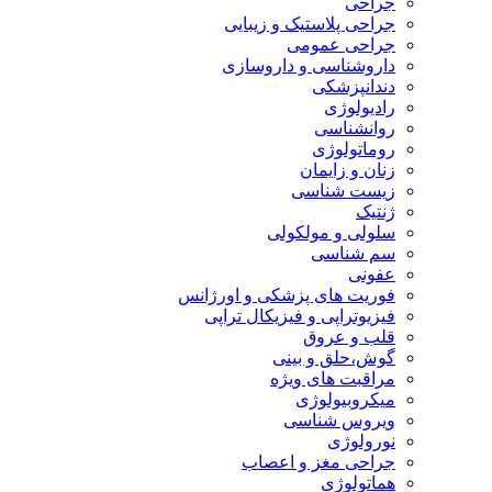
جراحی
جراحی پلاستیک و زیبایی
جراحی عمومی
داروشناسی و داروسازی
دندانپزشکی
رادیولوژی
روانشناسی
روماتولوژی
زنان و زایمان
زیست شناسی
ژنتیک
سلولی و مولکولی
سم شناسی
عفونی
فوریت های پزشکی و اورژانس
فیزیوتراپی و فیزیکال تراپی
قلب و عروق
گوش،حلق و بینی
مراقبت های ویژه
میکروبیولوژی
ویروس شناسی
نورولوژی
جراحی مغز و اعصاب
هماتولوژی