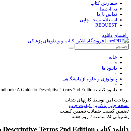
سفارش کتاب
درباره ما
تماس با ما
استعلام نسخه چاپی
REQUEST
راهنمای دانلود
خانه
»
دانلود ها
»
پاتولوژی و علوم آزمایشگاهی
»
دانلود كتاب Gross Pathology Handbook: A Guide to Descriptive Terms 2nd Edition
پرداخت امن
توسط کارتهای شتاب
نسخه چاپی
بالاترین کبفیت چاپ
تضمین کیفیت
ضمانت تضمین کیفیت
پشتیبانی
24 ساعته 7 روز هفته
دانلود كتاب Gross Pathology Handbook: A Guide to Descriptive Terms 2nd Edition