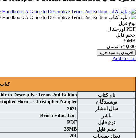
نوع فایل
PDF اورجينال
حجم فایل
36MB
549,000 تومان
افزودن به سبد خرید
Add to Cart
کتاب 
de to Descriptive Terms 2nd Edition
نام
کتاب
stopher Horn – Christopher Naugler
نويسندگان
سال انتشار
2021
Brush Education
ناشر
PDF
نوع فايل
36MB
حجم فايل
201
تعداد صفحات