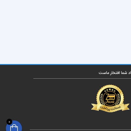
اد شما افتخار ماست
0