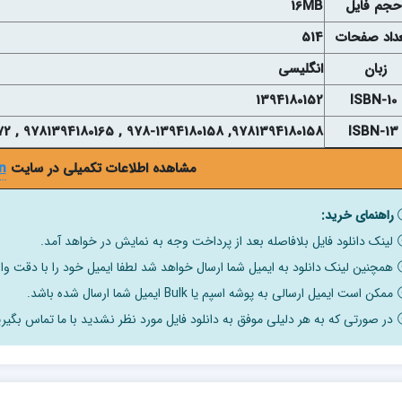
حجم فايل
16MB
داد صفحات
514
زبان
انگلیسی
1394180152
ISBN-10
9781394180158, 978-1394180158 , 9781394180165 , 9781394180172
ISBN-13
مشاهده اطلاعات تکمیلی در سایت
n
راهنمای خرید:
لینک دانلود فایل بلافاصله بعد از پرداخت وجه به نمایش در خواهد آمد.
همچنین لینک دانلود به ایمیل شما ارسال خواهد شد لطفا ایمیل خود را با دقت وار
ممکن است ایمیل ارسالی به پوشه اسپم یا Bulk ایمیل شما ارسال شده باشد.
در صورتی که به هر دلیلی موفق به دانلود فایل مورد نظر نشدید با ما تماس بگیری