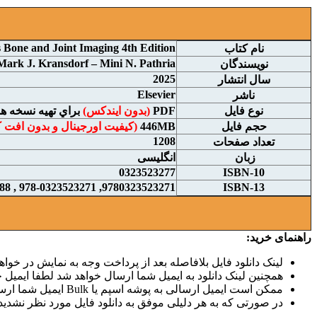
s Bone and Joint Imaging 4th Edition
نام کتاب
Mark J. Kransdorf – Mini N. Pathria
نويسندگان
2025
سال انتشار
Elsevier
ناشر
نوع فايل
PDF
(بدون ایندکس)
براي تهيه نسخه هم
حجم فايل
446MB
(کیفیت اورجینال و بدون افت 
1208
تعداد صفحات
زبان
انگلیسی
0323523277
ISBN-10
9780323523271, 978-0323523271 , 9780323551588 , 9780323551595
ISBN-13
راهنمای خرید:
لینک دانلود فایل بلافاصله بعد از پرداخت وجه به نمایش در خواهد
همچنین لینک دانلود به ایمیل شما ارسال خواهد شد لطفا ایمیل خو
ممکن است ایمیل ارسالی به پوشه اسپم یا Bulk ایمیل شما ارسال شده باشد.
در صورتی که به هر دلیلی موفق به دانلود فایل مورد نظر نشدید 