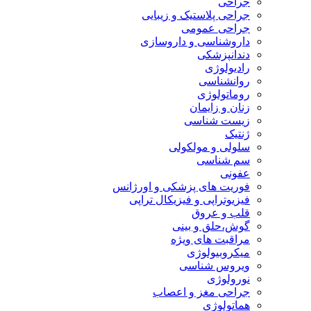
جراحی
جراحی پلاستیک و زیبایی
جراحی عمومی
داروشناسی و داروسازی
دندانپزشکی
رادیولوژی
روانشناسی
روماتولوژی
زنان و زایمان
زیست شناسی
ژنتیک
سلولی و مولکولی
سم شناسی
عفونی
فوریت های پزشکی و اورژانس
فیزیوتراپی و فیزیکال تراپی
قلب و عروق
گوش،حلق و بینی
مراقبت های ویژه
میکروبیولوژی
ویروس شناسی
نورولوژی
جراحی مغز و اعصاب
هماتولوژی