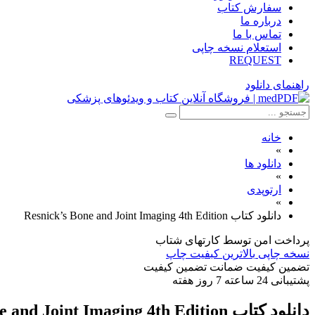
سفارش کتاب
درباره ما
تماس با ما
استعلام نسخه چاپی
REQUEST
راهنمای دانلود
خانه
»
دانلود ها
»
ارتوپدی
»
دانلود كتاب Resnick’s Bone and Joint Imaging 4th Edition
پرداخت امن
توسط کارتهای شتاب
نسخه چاپی
بالاترین کبفیت چاپ
تضمین کیفیت
ضمانت تضمین کیفیت
پشتیبانی
24 ساعته 7 روز هفته
دانلود كتاب Resnick’s Bone and Joint Imaging 4th Edition