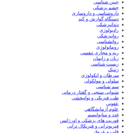
جنین شناسی
چشم پزشکی
داروشناسی و داروسازی
دستگاه گوارش و کبد
دندانپزشکی
رادیولوژی
روانپزشکی
روانشناسی
روماتولوژی
ریه و مجاری تنفسی
زنان و زایمان
زیست شناسی
ژنتیک
سرطان و انکولوژی
سلولی و مولکولی
سم شناسی
شنوایی سنجی و گفتار درمانی
طب فیزیکی و توانبخشی
عفونی
علوم آزمايشگاهي
غدد و متابولیسم
فوریت های پزشکی و اورژانس
فیزیوتراپی و فیزیکال تراپی
قلب و عروق