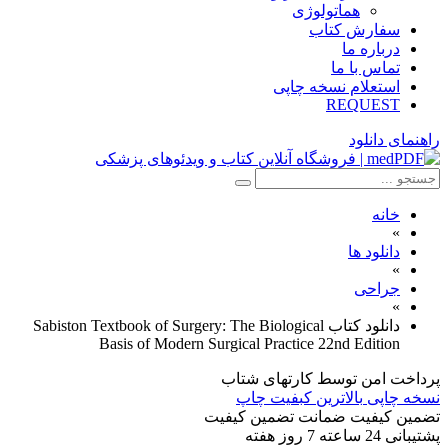
هماتولوژی
سفارش کتاب
درباره ما
تماس با ما
استعلام نسخه چاپی
REQUEST
راهنمای دانلود
خانه
»
دانلود ها
»
جراحی
»
دانلود كتاب Sabiston Textbook of Surgery: The Biological
Basis of Modern Surgical Practice 22nd Edition
پرداخت امن
توسط کارتهای شتاب
نسخه چاپی
بالاترین کبفیت چاپ
تضمین کیفیت
ضمانت تضمین کیفیت
پشتیبانی
24 ساعته 7 روز هفته