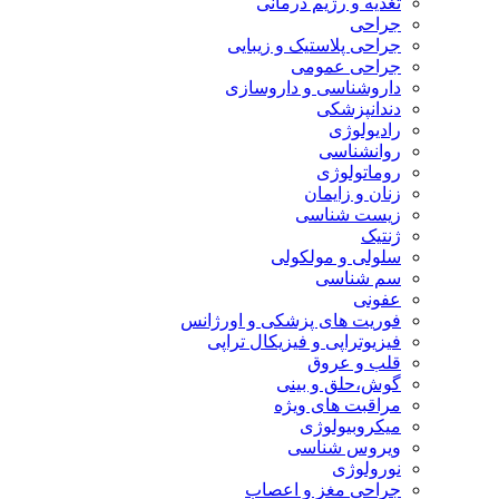
تغذیه و رژیم درمانی
جراحی
جراحی پلاستیک و زیبایی
جراحی عمومی
داروشناسی و داروسازی
دندانپزشکی
رادیولوژی
روانشناسی
روماتولوژی
زنان و زایمان
زیست شناسی
ژنتیک
سلولی و مولکولی
سم شناسی
عفونی
فوریت های پزشکی و اورژانس
فیزیوتراپی و فیزیکال تراپی
قلب و عروق
گوش،حلق و بینی
مراقبت های ویژه
میکروبیولوژی
ویروس شناسی
نورولوژی
جراحی مغز و اعصاب