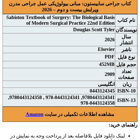
کتاب جراحی سابیستون: مبانی بیولوژیکی عمل جراحی مدرن
ويرايش بيست و دوم – 2026
Sabiston Textbook of Surgery: The Biological Basis
نام
کتاب
of Modern Surgical Practice 22nd Edition
Douglas Scott Tyler
نويسندگان
سال
2026
انتشار
Elsevier
ناشر
PDF
نوع فايل
452MB
حجم فايل
تعداد
2909
صفحات
زبان
انگلیسی
0443124345
ISBN-10
9780443124341, 978-0443124341 , 9780443124358,
ISBN-13
978-0443124358
مشاهده اطلاعات تکمیلی در سایت
Amazon
راهنمای خرید:
لینک دانلود فایل بلافاصله بعد از پرداخت وجه به نمایش در