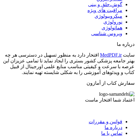
گوش،حلق و بینی
مراقبت های ویژه
میکروبیولوژی
نورولوژی
هماتولوژی
ویروس شناسی
درباره ما
سایت
MedPDF.ir
افتخار دارد به منظور تسهیل در دسترسی هر چه
بهتر جامعه پزشکی کشور بستری را ایجاد نماید تا تمامی عزیزان این
عرصه با سرعت و کیفیتی مناسب منایع علمی اورجینال از قبیل
کتاب و ویدئوهای آموزشی را به شکلی شایسته تهیه نمایند.
سفارش کتاب از آمازون
اعتماد شما افتخار ماست
قوانین و مقررات
درباره ما
تماس با ما