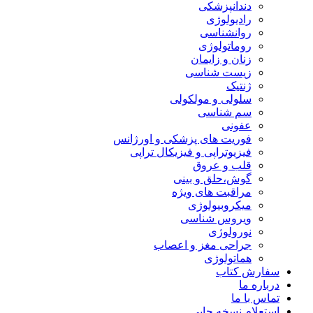
دندانپزشکی
رادیولوژی
روانشناسی
روماتولوژی
زنان و زایمان
زیست شناسی
ژنتیک
سلولی و مولکولی
سم شناسی
عفونی
فوریت های پزشکی و اورژانس
فیزیوتراپی و فیزیکال تراپی
قلب و عروق
گوش،حلق و بینی
مراقبت های ویژه
میکروبیولوژی
ویروس شناسی
نورولوژی
جراحی مغز و اعصاب
هماتولوژی
سفارش کتاب
درباره ما
تماس با ما
استعلام نسخه چاپی