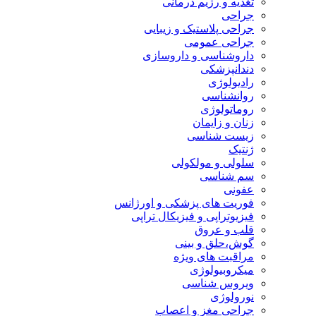
تغذیه و رژیم درمانی
جراحی
جراحی پلاستیک و زیبایی
جراحی عمومی
داروشناسی و داروسازی
دندانپزشکی
رادیولوژی
روانشناسی
روماتولوژی
زنان و زایمان
زیست شناسی
ژنتیک
سلولی و مولکولی
سم شناسی
عفونی
فوریت های پزشکی و اورژانس
فیزیوتراپی و فیزیکال تراپی
قلب و عروق
گوش،حلق و بینی
مراقبت های ویژه
میکروبیولوژی
ویروس شناسی
نورولوژی
جراحی مغز و اعصاب