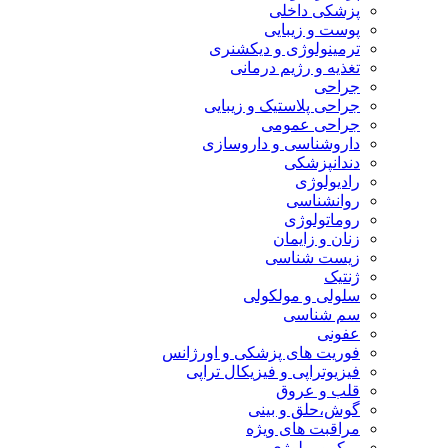
پزشکی داخلی
پوست و زیبایی
ترمینولوژی و دیکشنری
تغذیه و رژیم درمانی
جراحی
جراحی پلاستیک و زیبایی
جراحی عمومی
داروشناسی و داروسازی
دندانپزشکی
رادیولوژی
روانشناسی
روماتولوژی
زنان و زایمان
زیست شناسی
ژنتیک
سلولی و مولکولی
سم شناسی
عفونی
فوریت های پزشکی و اورژانس
فیزیوتراپی و فیزیکال تراپی
قلب و عروق
گوش،حلق و بینی
مراقبت های ویژه
میکروبیولوژی