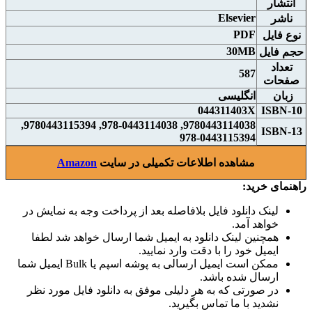
انتشار
Elsevier
ناشر
PDF
نوع فايل
30MB
حجم فايل
تعداد
587
صفحات
زبان
انگلیسی
044311403X
ISBN-10
9780443114038, 978-0443114038, 9780443115394,
ISBN-13
978-0443115394
مشاهده اطلاعات تکمیلی در سایت
Amazon
راهنمای خرید:
لینک دانلود فایل بلافاصله بعد از پرداخت وجه به نمایش در
خواهد آمد.
همچنین لینک دانلود به ایمیل شما ارسال خواهد شد لطفا
ایمیل خود را با دقت وارد نمایید.
ممکن است ایمیل ارسالی به پوشه اسپم یا Bulk ایمیل شما
ارسال شده باشد.
در صورتی که به هر دلیلی موفق به دانلود فایل مورد نظر
نشدید با ما تماس بگیرید.