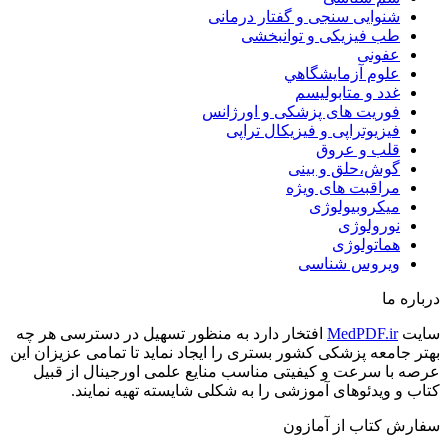
شنوایی سنجی و گفتار درمانی
طب فیزیکی و توانبخشی
عفونی
علوم آزمايشگاهي
غدد و متابولیسم
فوریت های پزشکی و اورژانس
فیزیوتراپی و فیزیکال تراپی
قلب و عروق
گوش،حلق و بینی
مراقبت های ویژه
میکروبیولوژی
نورولوژی
هماتولوژی
ویروس شناسی
درباره ما
سایت
MedPDF.ir
افتخار دارد به منظور تسهیل در دسترسی هر چه
بهتر جامعه پزشکی کشور بستری را ایجاد نماید تا تمامی عزیزان این
عرصه با سرعت و کیفیتی مناسب منایع علمی اورجینال از قبیل
کتاب و ویدئوهای آموزشی را به شکلی شایسته تهیه نمایند.
سفارش کتاب از آمازون