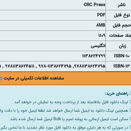
ناشر
CRC Press
نوع فايل
PDF
حجم فايل
8MB
داد صفحات
1109
زبان
انگلیسی
1138624799
ISBN-10
9781138624795, 978-1138624795 , 9781138624511 , 978-1138624511
ISBN-13
مشاهده اطلاعات تکمیلی در سایت
n
راهنمای خرید:
لینک دانلود فایل بلافاصله بعد از پرداخت وجه به نمایش در خواهد آمد.
همچنین لینک دانلود به ایمیل شما ارسال خواهد شد لطفا ایمیل خود را با دقت وار
ممکن است ایمیل ارسالی به پوشه اسپم یا Bulk ایمیل شما ارسال شده باشد.
در صورتی که به هر دلیلی موفق به دانلود فایل مورد نظر نشدید با ما تماس بگیری