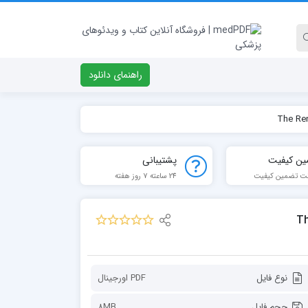
راهنمای دانلود
ین کیفیت
پشتیبانی
ت تضمین کیفیت
24 ساعته 7 روز هفته
Th
نوع فایل
PDF اورجينال
حجم فایل
8MB