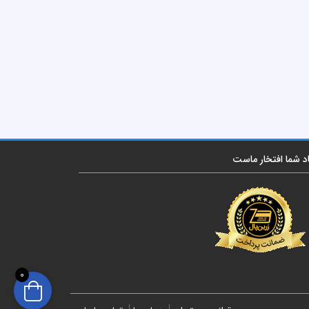
اد شما افتخار ماست
0