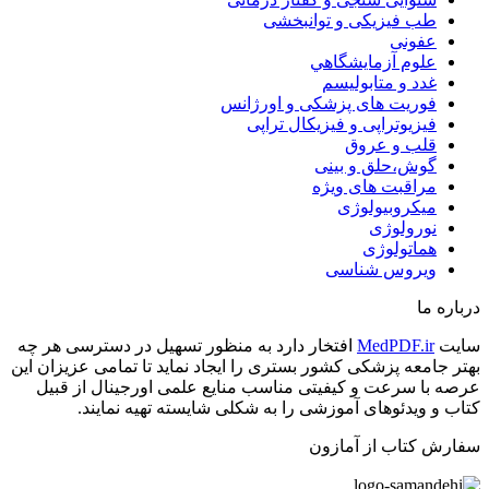
طب فیزیکی و توانبخشی
عفونی
علوم آزمايشگاهي
غدد و متابولیسم
فوریت های پزشکی و اورژانس
فیزیوتراپی و فیزیکال تراپی
قلب و عروق
گوش،حلق و بینی
مراقبت های ویژه
میکروبیولوژی
نورولوژی
هماتولوژی
ویروس شناسی
درباره ما
سایت
MedPDF.ir
افتخار دارد به منظور تسهیل در دسترسی هر چه
بهتر جامعه پزشکی کشور بستری را ایجاد نماید تا تمامی عزیزان این
عرصه با سرعت و کیفیتی مناسب منایع علمی اورجینال از قبیل
کتاب و ویدئوهای آموزشی را به شکلی شایسته تهیه نمایند.
سفارش کتاب از آمازون