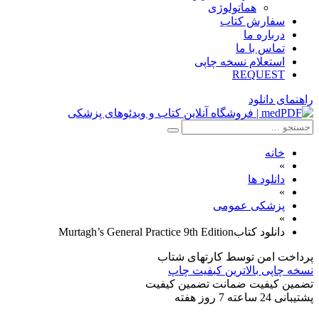
هماتولوژی
سفارش کتاب
درباره ما
تماس با ما
استعلام نسخه چاپی
REQUEST
راهنمای دانلود
خانه
»
دانلود ها
»
پزشکی عمومی
»
دانلود كتابMurtagh’s General Practice 9th Edition
پرداخت امن
توسط کارتهای شتاب
نسخه چاپی
بالاترین کبفیت چاپ
تضمین کیفیت
ضمانت تضمین کیفیت
پشتیبانی
24 ساعته 7 روز هفته