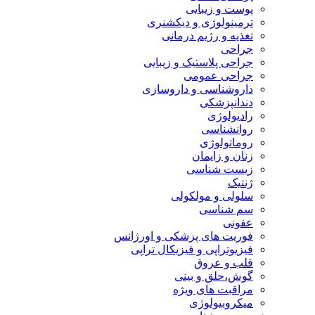
پوست و زیبایی
ترمینولوژی و دیکشنری
تغذیه و رژیم درمانی
جراحی
جراحی پلاستیک و زیبایی
جراحی عمومی
داروشناسی و داروسازی
دندانپزشکی
رادیولوژی
روانشناسی
روماتولوژی
زنان و زایمان
زیست شناسی
ژنتیک
سلولی و مولکولی
سم شناسی
عفونی
فوریت های پزشکی و اورژانس
فیزیوتراپی و فیزیکال تراپی
قلب و عروق
گوش،حلق و بینی
مراقبت های ویژه
میکروبیولوژی