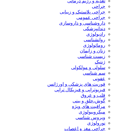
تغذیه و رژیم درمانی
جراحی
جراحی پلاستیک و زیبایی
جراحی عمومی
داروشناسی و داروسازی
دندانپزشکی
رادیولوژی
روانشناسی
روماتولوژی
زنان و زایمان
زیست شناسی
ژنتیک
سلولی و مولکولی
سم شناسی
عفونی
فوریت های پزشکی و اورژانس
فیزیوتراپی و فیزیکال تراپی
قلب و عروق
گوش،حلق و بینی
مراقبت های ویژه
میکروبیولوژی
ویروس شناسی
نورولوژی
جراحی مغز و اعصاب