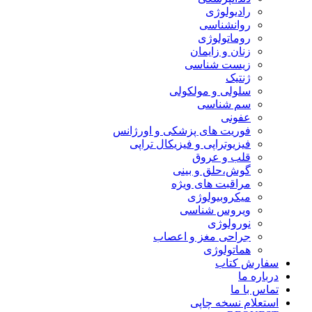
رادیولوژی
روانشناسی
روماتولوژی
زنان و زایمان
زیست شناسی
ژنتیک
سلولی و مولکولی
سم شناسی
عفونی
فوریت های پزشکی و اورژانس
فیزیوتراپی و فیزیکال تراپی
قلب و عروق
گوش،حلق و بینی
مراقبت های ویژه
میکروبیولوژی
ویروس شناسی
نورولوژی
جراحی مغز و اعصاب
هماتولوژی
سفارش کتاب
درباره ما
تماس با ما
استعلام نسخه چاپی