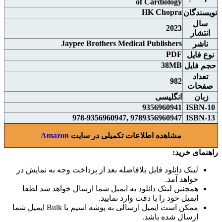
of Cardiology
HK Chopra
نويسندگان
سال
2023
انتشار
Jaypee Brothers Medical Publishers
ناشر
PDF
نوع فايل
38MB
حجم فايل
تعداد
982
صفحات
زبان
انگلیسی
9356960941
ISBN-10
9789356960947 ,978-9356960947
ISBN-13
مشاهده اطلاعات تکمیلی در سایت
Amazon
راهنمای خرید:
لینک دانلود فایل بلافاصله بعد از پرداخت وجه به نمایش در
خواهد آمد.
همچنین لینک دانلود به ایمیل شما ارسال خواهد شد لطفا
ایمیل خود را با دقت وارد نمایید.
ممکن است ایمیل ارسالی به پوشه اسپم یا Bulk ایمیل شما
ارسال شده باشد.