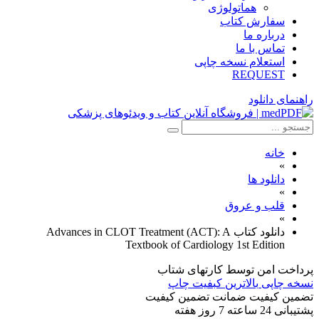
هماتولوژی
سفارش کتاب
درباره ما
تماس با ما
استعلام نسخه چاپی
REQUEST
راهنمای دانلود
خانه
»
دانلود ها
»
قلب و عروق
»
دانلود کتاب Advances in CLOT Treatment (ACT): A
Textbook of Cardiology 1st Edition
پرداخت امن
توسط کارتهای شتاب
نسخه چاپی
بالاترین کبفیت چاپ
تضمین کیفیت
ضمانت تضمین کیفیت
پشتیبانی
24 ساعته 7 روز هفته