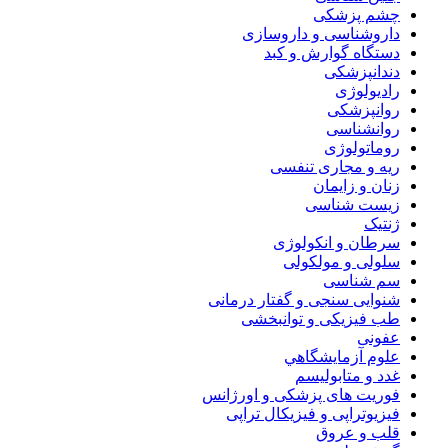
چشم پزشکی
داروشناسی و داروسازی
دستگاه گوارش و کبد
دندانپزشکی
رادیولوژی
روانپزشکی
روانشناسی
روماتولوژی
ریه و مجاری تنفسی
زنان و زایمان
زیست شناسی
ژنتیک
سرطان و انکولوژی
سلولی و مولکولی
سم شناسی
شنوایی سنجی و گفتار درمانی
طب فیزیکی و توانبخشی
عفونی
علوم آزمايشگاهي
غدد و متابولیسم
فوریت های پزشکی و اورژانس
فیزیوتراپی و فیزیکال تراپی
قلب و عروق