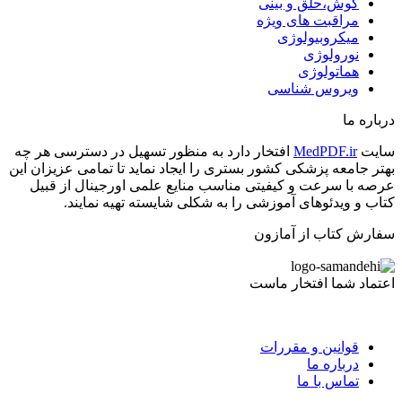
گوش،حلق و بینی
مراقبت های ویژه
میکروبیولوژی
نورولوژی
هماتولوژی
ویروس شناسی
درباره ما
سایت
MedPDF.ir
افتخار دارد به منظور تسهیل در دسترسی هر چه
بهتر جامعه پزشکی کشور بستری را ایجاد نماید تا تمامی عزیزان این
عرصه با سرعت و کیفیتی مناسب منایع علمی اورجینال از قبیل
کتاب و ویدئوهای آموزشی را به شکلی شایسته تهیه نمایند.
سفارش کتاب از آمازون
اعتماد شما افتخار ماست
قوانین و مقررات
درباره ما
تماس با ما