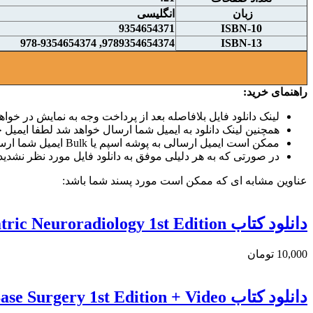
زبان
انگلیسی
9354654371
ISBN-10
9789354654374, 978-9354654374
ISBN-13
راهنمای خرید:
لینک دانلود فایل بلافاصله بعد از پرداخت وجه به نمایش در خواهد
همچنین لینک دانلود به ایمیل شما ارسال خواهد شد لطفا ایمیل خو
ممکن است ایمیل ارسالی به پوشه اسپم یا Bulk ایمیل شما ارسال شده باشد.
در صورتی که به هر دلیلی موفق به دانلود فایل مورد نظر نشدید 
عناوین مشابه ای که ممکن است مورد پسند شما باشد:
دانلود كتاب Fetal, Neonatal and Pediatric Neuroradiology 1st Edition
10,000 تومان
دانلود کتاب Video Atlas of Neurosurgery: Contemporary Tumor and Skull Base Surgery 1st Edition + Video