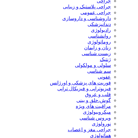
جراحی
جراحی پلاستیک و زیبایی
جراحی عمومی
داروشناسی و داروسازی
دندانپزشکی
رادیولوژی
روانشناسی
روماتولوژی
زنان و زایمان
زیست شناسی
ژنتیک
سلولی و مولکولی
سم شناسی
عفونی
فوریت های پزشکی و اورژانس
فیزیوتراپی و فیزیکال تراپی
قلب و عروق
گوش،حلق و بینی
مراقبت های ویژه
میکروبیولوژی
ویروس شناسی
نورولوژی
جراحی مغز و اعصاب
هماتولوژی