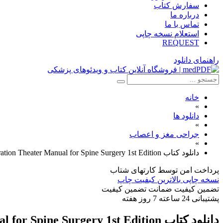
سفارش کتاب
درباره ما
تماس با ما
استعلام نسخه چاپی
REQUEST
راهنمای دانلود
خانه
»
دانلود ها
»
جراحی مغز و اعصاب
»
دانلود کتاب ASSI Operation Theater Manual for Spine Surgery 1st Edition
پرداخت امن
توسط کارتهای شتاب
نسخه چاپی
بالاترین کبفیت چاپ
تضمین کیفیت
ضمانت تضمین کیفیت
پشتیبانی
24 ساعته 7 روز هفته
دانلود کتاب ASSI Operation Theater Manual for Spine Surgery 1st Edition