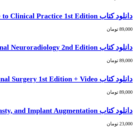
دانلود کتاب Degenerative Cervical Myelopathy: From Basic Science to Clinical Practice 1st Edition
89,000 تومان
دانلود كتاب Case-Based Interventional Neuroradiology 2nd Edition
89,000 تومان
دانلود کتاب Essential Step-by-Step Techniques for Minimally Invasive Spinal Surgery 1st Edition + Video
89,000 تومان
دانلود کتاب Vertebral Augmentation: The Comprehensive Guide to Vertebroplasty, Kyphoplasty, and Implant Augmentation
23,000 تومان