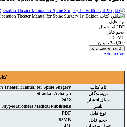
نوع فایل
PDF اورجينال
حجم فایل
55MB
389,000 تومان
افزودن به سبد خرید
Add to Cart
کتاب راهنما
n Theater Manual for Spine Surgery
نام
کتاب
Shankar Acharya
نويسندگان
سال انتشار
2022
Jaypee Brothers Medical Publishers
ناشر
PDF
نوع فايل
55MB
حجم فايل
421
تعداد صفحات