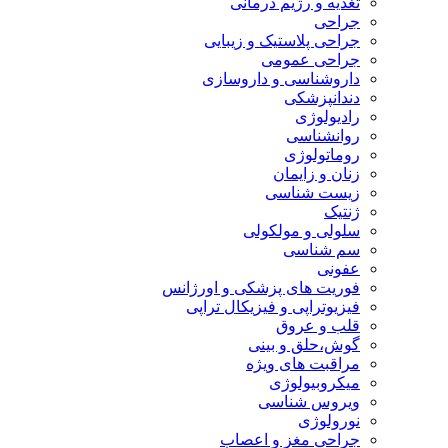
تغذیه و رژیم درمانی
جراحی
جراحی پلاستیک و زیبایی
جراحی عمومی
داروشناسی و داروسازی
دندانپزشکی
رادیولوژی
روانشناسی
روماتولوژی
زنان و زایمان
زیست شناسی
ژنتیک
سلولی و مولکولی
سم شناسی
عفونی
فوریت های پزشکی و اورژانس
فیزیوتراپی و فیزیکال تراپی
قلب و عروق
گوش،حلق و بینی
مراقبت های ویژه
میکروبیولوژی
ویروس شناسی
نورولوژی
جراحی مغز و اعصاب