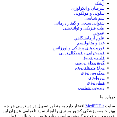
ژنتیک
سرطان و انکولوژی
سلولی و مولکولی
سم شناسی
شنوایی سنجی و گفتار درمانی
طب فیزیکی و توانبخشی
عفونی
علوم آزمايشگاهي
غدد و متابولیسم
فوریت های پزشکی و اورژانس
فیزیوتراپی و فیزیکال تراپی
قلب و عروق
گوش،حلق و بینی
مراقبت های ویژه
میکروبیولوژی
نورولوژی
هماتولوژی
ویروس شناسی
درباره ما
سایت
MedPDF.ir
افتخار دارد به منظور تسهیل در دسترسی هر چه
بهتر جامعه پزشکی کشور بستری را ایجاد نماید تا تمامی عزیزان این
عرصه با سرعت و کیفیتی مناسب منایع علمی اورجینال از قبیل