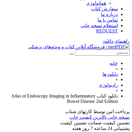
هماتولوژی
سفارش کتاب
درباره ما
تماس با ما
استعلام نسخه چاپی
REQUEST
راهنمای دانلود
خانه
»
دانلود ها
»
رادیولوژی
»
دانلود کتاب Atlas of Endoscopy Imaging in Inflammatory
Bowel Disease 2nd Edition
پرداخت امن
توسط کارتهای شتاب
نسخه چاپی
بالاترین کبفیت چاپ
تضمین کیفیت
ضمانت تضمین کیفیت
پشتیبانی
24 ساعته 7 روز هفته