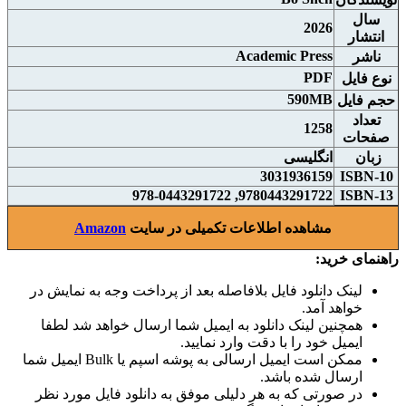
سال
2026
انتشار
Academic Press
ناشر
PDF
نوع فايل
590MB
حجم فايل
تعداد
1258
صفحات
زبان
انگلیسی
3031936159
ISBN-10
9780443291722, 978-0443291722
ISBN-13
مشاهده اطلاعات تکمیلی در سایت
Amazon
راهنمای خرید:
لینک دانلود فایل بلافاصله بعد از پرداخت وجه به نمایش در
خواهد آمد.
همچنین لینک دانلود به ایمیل شما ارسال خواهد شد لطفا
ایمیل خود را با دقت وارد نمایید.
ممکن است ایمیل ارسالی به پوشه اسپم یا Bulk ایمیل شما
ارسال شده باشد.
در صورتی که به هر دلیلی موفق به دانلود فایل مورد نظر