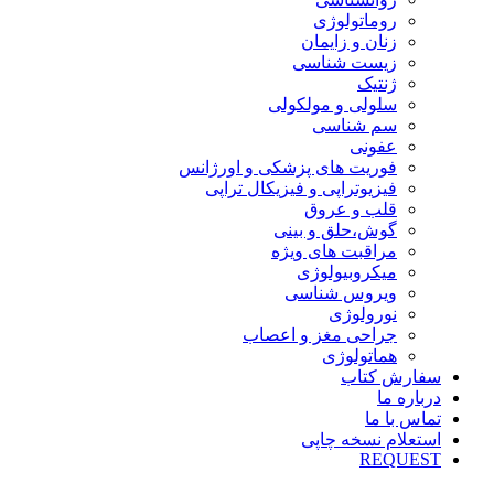
روماتولوژی
زنان و زایمان
زیست شناسی
ژنتیک
سلولی و مولکولی
سم شناسی
عفونی
فوریت های پزشکی و اورژانس
فیزیوتراپی و فیزیکال تراپی
قلب و عروق
گوش،حلق و بینی
مراقبت های ویژه
میکروبیولوژی
ویروس شناسی
نورولوژی
جراحی مغز و اعصاب
هماتولوژی
سفارش کتاب
درباره ما
تماس با ما
استعلام نسخه چاپی
REQUEST