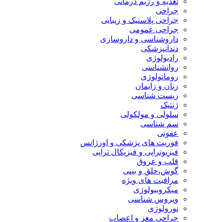
تغذیه و رژیم درمانی
جراحی
جراحی پلاستیک و زیبایی
جراحی عمومی
داروشناسی و داروسازی
دندانپزشکی
رادیولوژی
روانشناسی
روماتولوژی
زنان و زایمان
زیست شناسی
ژنتیک
سلولی و مولکولی
سم شناسی
عفونی
فوریت های پزشکی و اورژانس
فیزیوتراپی و فیزیکال تراپی
قلب و عروق
گوش،حلق و بینی
مراقبت های ویژه
میکروبیولوژی
ویروس شناسی
نورولوژی
جراحی مغز و اعصاب