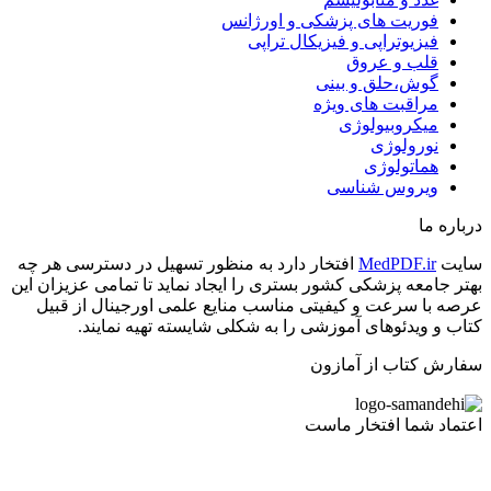
فوریت های پزشکی و اورژانس
فیزیوتراپی و فیزیکال تراپی
قلب و عروق
گوش،حلق و بینی
مراقبت های ویژه
میکروبیولوژی
نورولوژی
هماتولوژی
ویروس شناسی
درباره ما
سایت
MedPDF.ir
افتخار دارد به منظور تسهیل در دسترسی هر چه
بهتر جامعه پزشکی کشور بستری را ایجاد نماید تا تمامی عزیزان این
عرصه با سرعت و کیفیتی مناسب منایع علمی اورجینال از قبیل
کتاب و ویدئوهای آموزشی را به شکلی شایسته تهیه نمایند.
سفارش کتاب از آمازون
اعتماد شما افتخار ماست