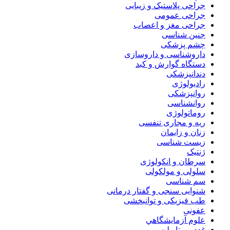
جراحی پلاستیک و زیبایی
جراحی عمومی
جراحی مغز و اعصاب
جنین شناسی
چشم پزشکی
داروشناسی و داروسازی
دستگاه گوارش و کبد
دندانپزشکی
رادیولوژی
روانپزشکی
روانشناسی
روماتولوژی
ریه و مجاری تنفسی
زنان و زایمان
زیست شناسی
ژنتیک
سرطان و انکولوژی
سلولی و مولکولی
سم شناسی
شنوایی سنجی و گفتار درمانی
طب فیزیکی و توانبخشی
عفونی
علوم آزمايشگاهي
غدد و متابولیسم