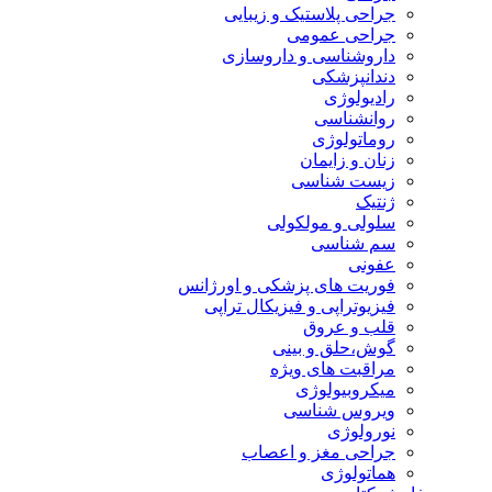
جراحی پلاستیک و زیبایی
جراحی عمومی
داروشناسی و داروسازی
دندانپزشکی
رادیولوژی
روانشناسی
روماتولوژی
زنان و زایمان
زیست شناسی
ژنتیک
سلولی و مولکولی
سم شناسی
عفونی
فوریت های پزشکی و اورژانس
فیزیوتراپی و فیزیکال تراپی
قلب و عروق
گوش،حلق و بینی
مراقبت های ویژه
میکروبیولوژی
ویروس شناسی
نورولوژی
جراحی مغز و اعصاب
هماتولوژی