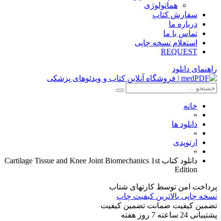
هماتولوژی
سفارش کتاب
درباره ما
تماس با ما
استعلام نسخه چاپی
REQUEST
راهنمای دانلود
خانه
»
دانلود ها
»
ارتوپدی
»
دانلود کتاب Cartilage Tissue and Knee Joint Biomechanics 1st
Edition
پرداخت امن
توسط کارتهای شتاب
نسخه چاپی
بالاترین کبفیت چاپ
تضمین کیفیت
ضمانت تضمین کیفیت
پشتیبانی
24 ساعته 7 روز هفته