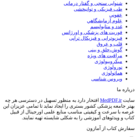
شنوایی سنجی و گفتار درمانی
طب فیزیکی و توانبخشی
عفونی
علوم آزمايشگاهي
غدد و متابولیسم
فوریت های پزشکی و اورژانس
فیزیوتراپی و فیزیکال تراپی
قلب و عروق
گوش،حلق و بینی
مراقبت های ویژه
میکروبیولوژی
نورولوژی
هماتولوژی
ویروس شناسی
درباره ما
سایت
MedPDF.ir
افتخار دارد به منظور تسهیل در دسترسی هر چه
بهتر جامعه پزشکی کشور بستری را ایجاد نماید تا تمامی عزیزان این
عرصه با سرعت و کیفیتی مناسب منایع علمی اورجینال از قبیل
کتاب و ویدئوهای آموزشی را به شکلی شایسته تهیه نمایند.
سفارش کتاب از آمازون