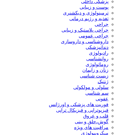
پزشکی داخلی
پوست و زیبایی
ترمینولوژی و دیکشنری
تغذیه و رژیم درمانی
جراحی
جراحی پلاستیک و زیبایی
جراحی عمومی
داروشناسی و داروسازی
دندانپزشکی
رادیولوژی
روانشناسی
روماتولوژی
زنان و زایمان
زیست شناسی
ژنتیک
سلولی و مولکولی
سم شناسی
عفونی
فوریت های پزشکی و اورژانس
فیزیوتراپی و فیزیکال تراپی
قلب و عروق
گوش،حلق و بینی
مراقبت های ویژه
میکروبیولوژی