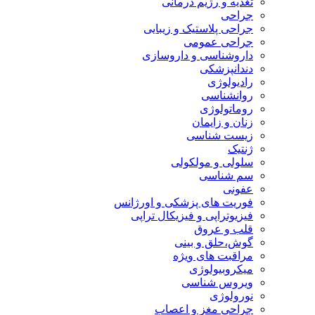
تغذیه و رژیم درمانی
جراحی
جراحی پلاستیک و زیبایی
جراحی عمومی
داروشناسی و داروسازی
دندانپزشکی
رادیولوژی
روانشناسی
روماتولوژی
زنان و زایمان
زیست شناسی
ژنتیک
سلولی و مولکولی
سم شناسی
عفونی
فوریت های پزشکی و اورژانس
فیزیوتراپی و فیزیکال تراپی
قلب و عروق
گوش،حلق و بینی
مراقبت های ویژه
میکروبیولوژی
ویروس شناسی
نورولوژی
جراحی مغز و اعصاب