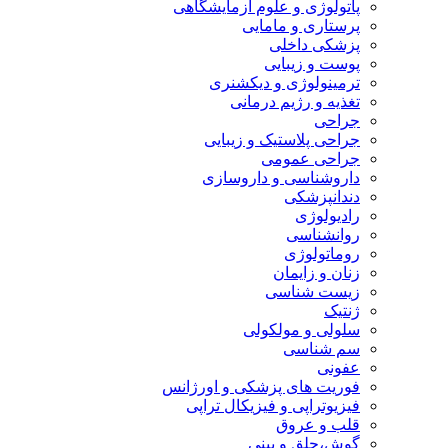
پاتولوژی و علوم آزمایشگاهی
پرستاری و مامایی
پزشکی داخلی
پوست و زیبایی
ترمینولوژی و دیکشنری
تغذیه و رژیم درمانی
جراحی
جراحی پلاستیک و زیبایی
جراحی عمومی
داروشناسی و داروسازی
دندانپزشکی
رادیولوژی
روانشناسی
روماتولوژی
زنان و زایمان
زیست شناسی
ژنتیک
سلولی و مولکولی
سم شناسی
عفونی
فوریت های پزشکی و اورژانس
فیزیوتراپی و فیزیکال تراپی
قلب و عروق
گوش،حلق و بینی