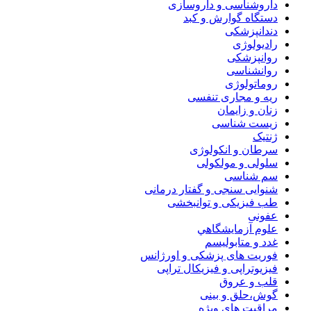
داروشناسی و داروسازی
دستگاه گوارش و کبد
دندانپزشکی
رادیولوژی
روانپزشکی
روانشناسی
روماتولوژی
ریه و مجاری تنفسی
زنان و زایمان
زیست شناسی
ژنتیک
سرطان و انکولوژی
سلولی و مولکولی
سم شناسی
شنوایی سنجی و گفتار درمانی
طب فیزیکی و توانبخشی
عفونی
علوم آزمايشگاهي
غدد و متابولیسم
فوریت های پزشکی و اورژانس
فیزیوتراپی و فیزیکال تراپی
قلب و عروق
گوش،حلق و بینی
مراقبت های ویژه