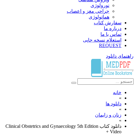
نورولوژی
جراحی مغز و اعصاب
هماتولوژی
سفارش کتاب
درباره ما
تماس با ما
استعلام نسخه چاپی
REQUEST
راهنمای دانلود
خانه
»
دانلود ها
»
زنان و زایمان
»
دانلود کتاب Clinical Obstetrics and Gynaecology 5th Edition
+ Video