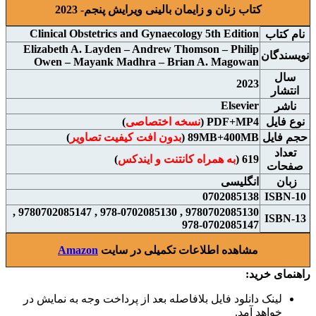
کتاب زنان و زایمان بالینی ویرایش پنجم- 2023
Clinical Obstetrics and Gynaecology 5th Edition
نام کتاب
Elizabeth A. Layden – Andrew Thomson – Philip
نويسندگان
Owen – Mayank Madhra – Brian A. Magowan
سال
2023
انتشار
Elsevier
ناشر
نوع فايل
PDF+MP4 (
نسخه اختصاصی
)
حجم فايل
89MB+400MB (
بدون افت کیفیت تصاویر
)
تعداد
619 (
به همراه کانتنت و ایندکس
)
صفحات
زبان
انگلیسی
0702085138
ISBN-10
9780702085130 , 978-0702085130 , 9780702085147 ,
ISBN-13
978-0702085147
مشاهده اطلاعات تکمیلی در سایت
Amazon
راهنمای خرید:
لینک دانلود فایل بلافاصله بعد از پرداخت وجه به نمایش در
خواهد آمد.