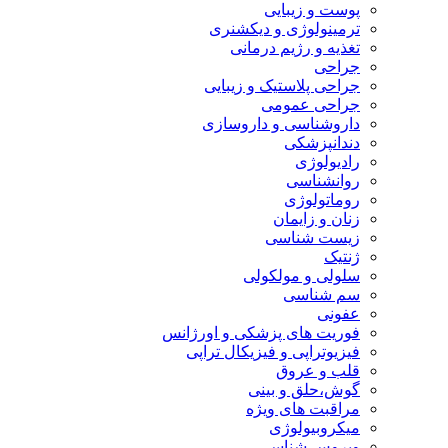
پوست و زیبایی
ترمینولوژی و دیکشنری
تغذیه و رژیم درمانی
جراحی
جراحی پلاستیک و زیبایی
جراحی عمومی
داروشناسی و داروسازی
دندانپزشکی
رادیولوژی
روانشناسی
روماتولوژی
زنان و زایمان
زیست شناسی
ژنتیک
سلولی و مولکولی
سم شناسی
عفونی
فوریت های پزشکی و اورژانس
فیزیوتراپی و فیزیکال تراپی
قلب و عروق
گوش،حلق و بینی
مراقبت های ویژه
میکروبیولوژی
ویروس شناسی