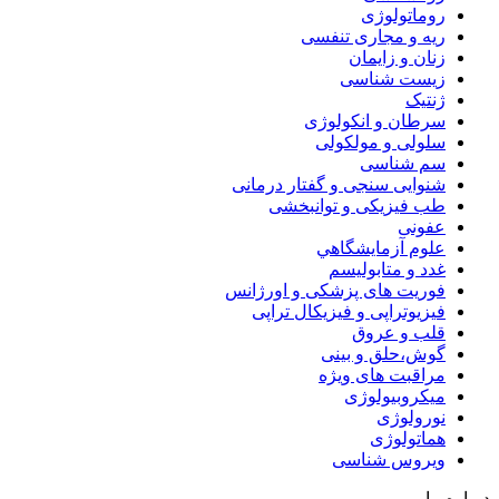
روماتولوژی
ریه و مجاری تنفسی
زنان و زایمان
زیست شناسی
ژنتیک
سرطان و انکولوژی
سلولی و مولکولی
سم شناسی
شنوایی سنجی و گفتار درمانی
طب فیزیکی و توانبخشی
عفونی
علوم آزمايشگاهي
غدد و متابولیسم
فوریت های پزشکی و اورژانس
فیزیوتراپی و فیزیکال تراپی
قلب و عروق
گوش،حلق و بینی
مراقبت های ویژه
میکروبیولوژی
نورولوژی
هماتولوژی
ویروس شناسی
درباره ما