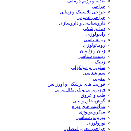
تغذیه و رژیم درمانی
جراحی
جراحی پلاستیک و زیبایی
جراحی عمومی
داروشناسی و داروسازی
دندانپزشکی
رادیولوژی
روانشناسی
روماتولوژی
زنان و زایمان
زیست شناسی
ژنتیک
سلولی و مولکولی
سم شناسی
عفونی
فوریت های پزشکی و اورژانس
فیزیوتراپی و فیزیکال تراپی
قلب و عروق
گوش،حلق و بینی
مراقبت های ویژه
میکروبیولوژی
ویروس شناسی
نورولوژی
جراحی مغز و اعصاب