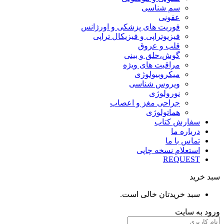
سم شناسی
عفونی
فوریت های پزشکی و اورژانس
فیزیوتراپی و فیزیکال تراپی
قلب و عروق
گوش،حلق و بینی
مراقبت های ویژه
میکروبیولوژی
ویروس شناسی
نورولوژی
جراحی مغز و اعصاب
هماتولوژی
سفارش کتاب
درباره ما
تماس با ما
استعلام نسخه چاپی
REQUEST
سبد خرید
سبد خریدتان خالی است.
ورود به سایت