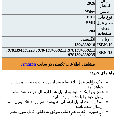
سال
2026
انتشار
Wiley
ناشر
PDF
نوع فايل
5MB
حجم فايل
تعداد
204
صفحات
زبان
انگلیسی
1394339216
ISBN-10
9781394339211, 978-1394339211 , 9781394339228 ,
ISBN-13
9781394339235
مشاهده اطلاعات تکمیلی در سایت
Amazon
راهنمای خرید:
لینک دانلود فایل بلافاصله بعد از پرداخت وجه به نمایش در
خواهد آمد.
همچنین لینک دانلود به ایمیل شما ارسال خواهد شد لطفا
ایمیل خود را با دقت وارد نمایید.
ممکن است ایمیل ارسالی به پوشه اسپم یا Bulk ایمیل شما
ارسال شده باشد.
در صورتی که به هر دلیلی موفق به دانلود فایل مورد نظر