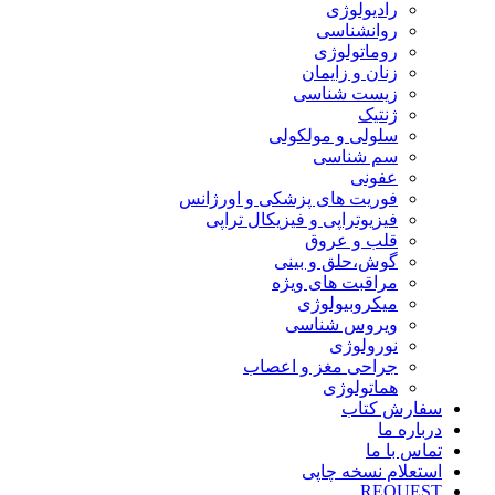
رادیولوژی
روانشناسی
روماتولوژی
زنان و زایمان
زیست شناسی
ژنتیک
سلولی و مولکولی
سم شناسی
عفونی
فوریت های پزشکی و اورژانس
فیزیوتراپی و فیزیکال تراپی
قلب و عروق
گوش،حلق و بینی
مراقبت های ویژه
میکروبیولوژی
ویروس شناسی
نورولوژی
جراحی مغز و اعصاب
هماتولوژی
سفارش کتاب
درباره ما
تماس با ما
استعلام نسخه چاپی
REQUEST