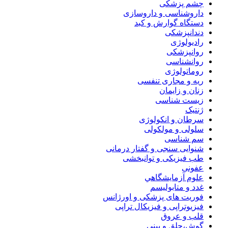
چشم پزشکی
داروشناسی و داروسازی
دستگاه گوارش و کبد
دندانپزشکی
رادیولوژی
روانپزشکی
روانشناسی
روماتولوژی
ریه و مجاری تنفسی
زنان و زایمان
زیست شناسی
ژنتیک
سرطان و انکولوژی
سلولی و مولکولی
سم شناسی
شنوایی سنجی و گفتار درمانی
طب فیزیکی و توانبخشی
عفونی
علوم آزمايشگاهي
غدد و متابولیسم
فوریت های پزشکی و اورژانس
فیزیوتراپی و فیزیکال تراپی
قلب و عروق
گوش،حلق و بینی