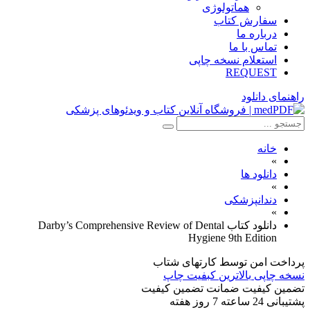
هماتولوژی
سفارش کتاب
درباره ما
تماس با ما
استعلام نسخه چاپی
REQUEST
راهنمای دانلود
خانه
»
دانلود ها
»
دندانپزشکی
»
دانلود کتاب Darby’s Comprehensive Review of Dental
Hygiene 9th Edition
پرداخت امن
توسط کارتهای شتاب
نسخه چاپی
بالاترین کبفیت چاپ
تضمین کیفیت
ضمانت تضمین کیفیت
پشتیبانی
24 ساعته 7 روز هفته