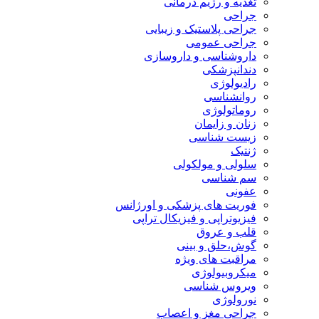
تغذیه و رژیم درمانی
جراحی
جراحی پلاستیک و زیبایی
جراحی عمومی
داروشناسی و داروسازی
دندانپزشکی
رادیولوژی
روانشناسی
روماتولوژی
زنان و زایمان
زیست شناسی
ژنتیک
سلولی و مولکولی
سم شناسی
عفونی
فوریت های پزشکی و اورژانس
فیزیوتراپی و فیزیکال تراپی
قلب و عروق
گوش،حلق و بینی
مراقبت های ویژه
میکروبیولوژی
ویروس شناسی
نورولوژی
جراحی مغز و اعصاب