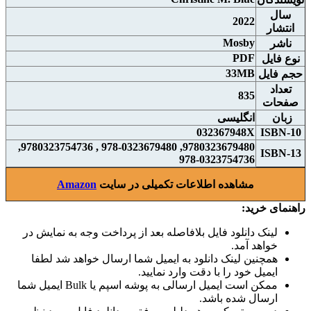
سال
2022
انتشار
Mosby
ناشر
PDF
نوع فايل
33MB
حجم فايل
تعداد
835
صفحات
زبان
انگلیسی
032367948X
ISBN-10
9780323679480, 978-0323679480 , 9780323754736,
ISBN-13
978-0323754736
مشاهده اطلاعات تکمیلی در سایت
Amazon
راهنمای خرید:
لینک دانلود فایل بلافاصله بعد از پرداخت وجه به نمایش در
خواهد آمد.
همچنین لینک دانلود به ایمیل شما ارسال خواهد شد لطفا
ایمیل خود را با دقت وارد نمایید.
ممکن است ایمیل ارسالی به پوشه اسپم یا Bulk ایمیل شما
ارسال شده باشد.