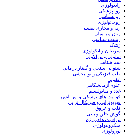
رادیولوژی
روانپزشکی
روانشناسی
روماتولوژی
ریه و مجاری تنفسی
زنان و زایمان
زیست شناسی
ژنتیک
سرطان و انکولوژی
سلولی و مولکولی
سم شناسی
شنوایی سنجی و گفتار درمانی
طب فیزیکی و توانبخشی
عفونی
علوم آزمايشگاهي
غدد و متابولیسم
فوریت های پزشکی و اورژانس
فیزیوتراپی و فیزیکال تراپی
قلب و عروق
گوش،حلق و بینی
مراقبت های ویژه
میکروبیولوژی
نورولوژی