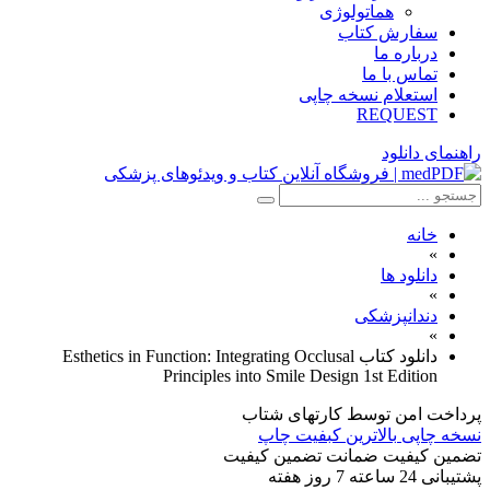
هماتولوژی
سفارش کتاب
درباره ما
تماس با ما
استعلام نسخه چاپی
REQUEST
راهنمای دانلود
خانه
»
دانلود ها
»
دندانپزشکی
»
دانلود کتاب Esthetics in Function: Integrating Occlusal
Principles into Smile Design 1st Edition
پرداخت امن
توسط کارتهای شتاب
نسخه چاپی
بالاترین کبفیت چاپ
تضمین کیفیت
ضمانت تضمین کیفیت
پشتیبانی
24 ساعته 7 روز هفته