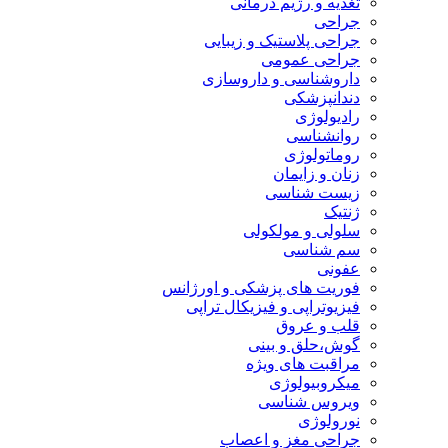
تغذیه و رژیم درمانی
جراحی
جراحی پلاستیک و زیبایی
جراحی عمومی
داروشناسی و داروسازی
دندانپزشکی
رادیولوژی
روانشناسی
روماتولوژی
زنان و زایمان
زیست شناسی
ژنتیک
سلولی و مولکولی
سم شناسی
عفونی
فوریت های پزشکی و اورژانس
فیزیوتراپی و فیزیکال تراپی
قلب و عروق
گوش،حلق و بینی
مراقبت های ویژه
میکروبیولوژی
ویروس شناسی
نورولوژی
جراحی مغز و اعصاب