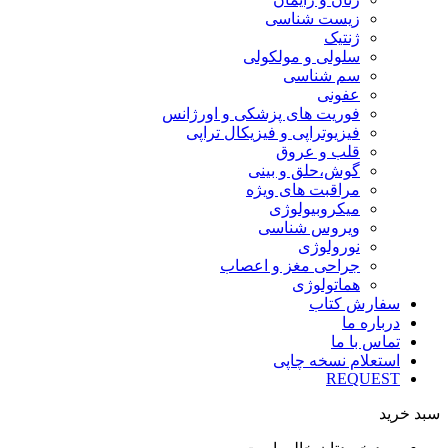
زیست شناسی
ژنتیک
سلولی و مولکولی
سم شناسی
عفونی
فوریت های پزشکی و اورژانس
فیزیوتراپی و فیزیکال تراپی
قلب و عروق
گوش،حلق و بینی
مراقبت های ویژه
میکروبیولوژی
ویروس شناسی
نورولوژی
جراحی مغز و اعصاب
هماتولوژی
سفارش کتاب
درباره ما
تماس با ما
استعلام نسخه چاپی
REQUEST
سبد خرید