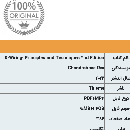
نام کتاب
K-Wiring: Principles and Techniques 2nd Edition
نويسندگان
Chandrabose Rex
ال انتشار
2022
ناشر
Thieme
نوع فايل
PDF+MP4
حجم فايل
90MB+1.4GB
داد صفحات
384
زبان
انگلیسی