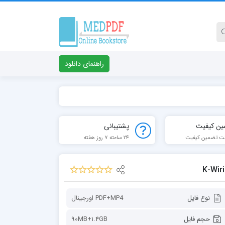
راهنمای دانلود
ین کیفیت
پشتیبانی
ت تضمین کیفیت
24 ساعته 7 روز هفته
نوع فایل
PDF+MP4 اورجينال
حجم فایل
90MB+1.4GB