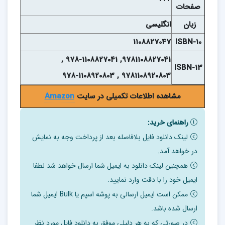
صفحات
زبان
انگلیسی
1108827047
ISBN-10
9781108827041, 978-1108827041 ,
ISBN-13
9781108920803 , 978-1108920803
مشاهده اطلاعات تکمیلی در سایت
Amazon
راهنمای خرید:
لینک دانلود فایل بلافاصله بعد از پرداخت وجه به نمایش
در خواهد آمد.
همچنین لینک دانلود به ایمیل شما ارسال خواهد شد لطفا
ایمیل خود را با دقت وارد نمایید.
ممکن است ایمیل ارسالی به پوشه اسپم یا Bulk ایمیل شما
ارسال شده باشد.
در صورتی که به هر دلیلی موفق به دانلود فایل مورد نظر