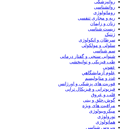
روانپزشکی
روانشناسی
روماتولوژی
ریه و مجاری تنفسی
زنان و زایمان
زیست شناسی
ژنتیک
سرطان و انکولوژی
سلولی و مولکولی
سم شناسی
شنوایی سنجی و گفتار درمانی
طب فیزیکی و توانبخشی
عفونی
علوم آزمايشگاهي
غدد و متابولیسم
فوریت های پزشکی و اورژانس
فیزیوتراپی و فیزیکال تراپی
قلب و عروق
گوش،حلق و بینی
مراقبت های ویژه
میکروبیولوژی
نورولوژی
هماتولوژی
ویروس شناسی