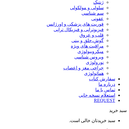
ژنتیک
سلولی و مولکولی
سم شناسی
عفونی
فوریت های پزشکی و اورژانس
فیزیوتراپی و فیزیکال تراپی
قلب و عروق
گوش،حلق و بینی
مراقبت های ویژه
میکروبیولوژی
ویروس شناسی
نورولوژی
جراحی مغز و اعصاب
هماتولوژی
سفارش کتاب
درباره ما
تماس با ما
استعلام نسخه چاپی
REQUEST
سبد خرید
سبد خریدتان خالی است.