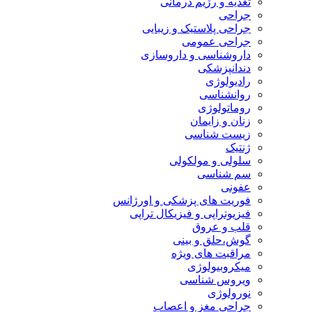
تغذیه و رژیم درمانی
جراحی
جراحی پلاستیک و زیبایی
جراحی عمومی
داروشناسی و داروسازی
دندانپزشکی
رادیولوژی
روانشناسی
روماتولوژی
زنان و زایمان
زیست شناسی
ژنتیک
سلولی و مولکولی
سم شناسی
عفونی
فوریت های پزشکی و اورژانس
فیزیوتراپی و فیزیکال تراپی
قلب و عروق
گوش،حلق و بینی
مراقبت های ویژه
میکروبیولوژی
ویروس شناسی
نورولوژی
جراحی مغز و اعصاب