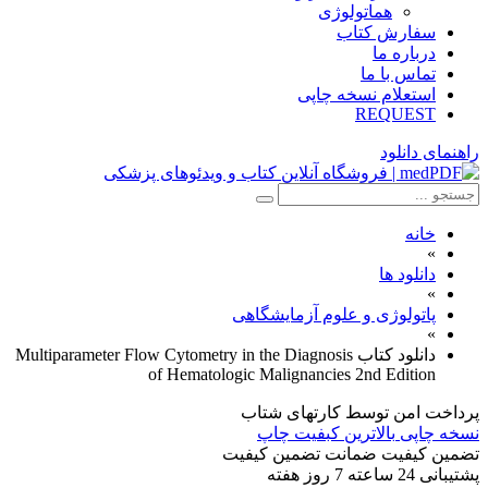
هماتولوژی
سفارش کتاب
درباره ما
تماس با ما
استعلام نسخه چاپی
REQUEST
راهنمای دانلود
خانه
»
دانلود ها
»
پاتولوژی و علوم آزمایشگاهی
»
دانلود کتاب Multiparameter Flow Cytometry in the Diagnosis
of Hematologic Malignancies 2nd Edition
پرداخت امن
توسط کارتهای شتاب
نسخه چاپی
بالاترین کبفیت چاپ
تضمین کیفیت
ضمانت تضمین کیفیت
پشتیبانی
24 ساعته 7 روز هفته