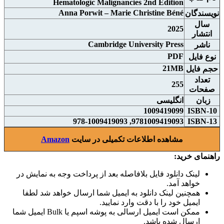
Hematologic Malignancies 2nd Edition
Anna Porwit – Marie Christine Béné
نويسندگان
سال
2025
انتشار
Cambridge University Press
ناشر
PDF
نوع فايل
21MB
حجم فايل
تعداد
255
صفحات
زبان
انگلیسی
1009419099
ISBN-10
9781009419093, 978-1009419093
ISBN-13
مشاهده اطلاعات تکمیلی در سایت
Amazon
راهنمای خرید:
لینک دانلود فایل بلافاصله بعد از پرداخت وجه به نمایش در
خواهد آمد.
همچنین لینک دانلود به ایمیل شما ارسال خواهد شد لطفا
ایمیل خود را با دقت وارد نمایید.
ممکن است ایمیل ارسالی به پوشه اسپم یا Bulk ایمیل شما
ارسال شده باشد.