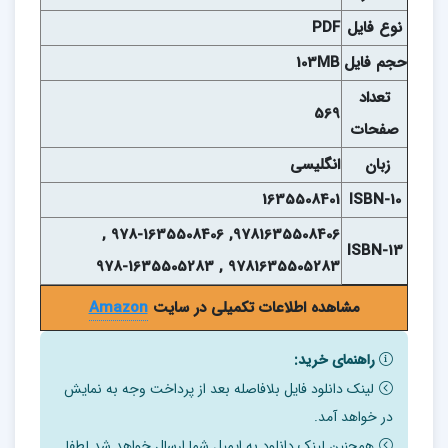
نوع فايل
PDF
حجم فايل
103MB
تعداد
569
صفحات
زبان
انگلیسی
1635508401
ISBN-10
9781635508406, 978-1635508406 ,
ISBN-13
9781635505283 , 978-1635505283
مشاهده اطلاعات تکمیلی در سایت
Amazon
راهنمای خرید:
لینک دانلود فایل بلافاصله بعد از پرداخت وجه به نمایش
در خواهد آمد.
همچنین لینک دانلود به ایمیل شما ارسال خواهد شد لطفا