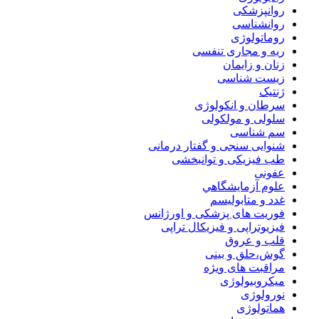
روانپزشکی
روانشناسی
روماتولوژی
ریه و مجاری تنفسی
زنان و زایمان
زیست شناسی
ژنتیک
سرطان و انکولوژی
سلولی و مولکولی
سم شناسی
شنوایی سنجی و گفتار درمانی
طب فیزیکی و توانبخشی
عفونی
علوم آزمايشگاهي
غدد و متابولیسم
فوریت های پزشکی و اورژانس
فیزیوتراپی و فیزیکال تراپی
قلب و عروق
گوش،حلق و بینی
مراقبت های ویژه
میکروبیولوژی
نورولوژی
هماتولوژی