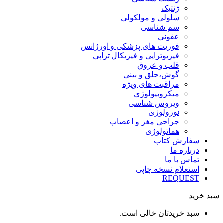
ژنتیک
سلولی و مولکولی
سم شناسی
عفونی
فوریت های پزشکی و اورژانس
فیزیوتراپی و فیزیکال تراپی
قلب و عروق
گوش،حلق و بینی
مراقبت های ویژه
میکروبیولوژی
ویروس شناسی
نورولوژی
جراحی مغز و اعصاب
هماتولوژی
سفارش کتاب
درباره ما
تماس با ما
استعلام نسخه چاپی
REQUEST
سبد خرید
سبد خریدتان خالی است.