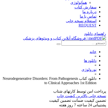
هماتولوژی
سفارش کتاب
درباره ما
تماس با ما
استعلام نسخه چاپی
REQUEST
راهنمای دانلود
خانه
»
دانلود ها
»
نورولوژی
»
دانلود کتاب Neurodegenerative Disorders: From Pathogenesis
to Clinical Approaches 1st Edition
پرداخت امن
توسط کارتهای شتاب
نسخه چاپی
بالاترین کبفیت چاپ
تضمین کیفیت
ضمانت تضمین کیفیت
پشتیبانی
24 ساعته 7 روز هفته