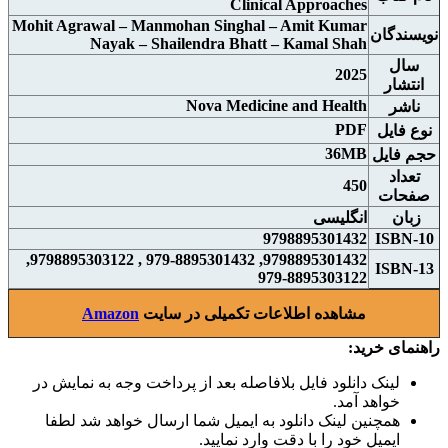
Clinical Approaches
Mohit Agrawal – Manmohan Singhal – Amit Kumar
نويسندگان
Nayak – Shailendra Bhatt – Kamal Shah
سال
2025
انتشار
Nova Medicine and Health
ناشر
PDF
نوع فايل
36MB
حجم فايل
تعداد
450
صفحات
زبان
انگلیسی
9798895301432
ISBN-10
9798895301432, 979-8895301432 , 9798895303122,
ISBN-13
979-8895303122
مشاهده اطلاعات تکمیلی در سایت
Amazon
راهنمای خرید:
لینک دانلود فایل بلافاصله بعد از پرداخت وجه به نمایش در
خواهد آمد.
همچنین لینک دانلود به ایمیل شما ارسال خواهد شد لطفا
ایمیل خود را با دقت وارد نمایید.