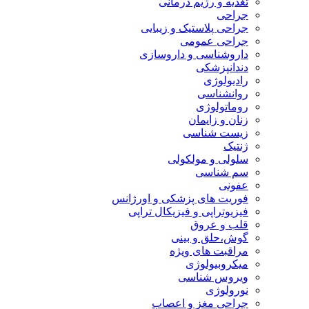
تغذیه و رژیم درمانی
جراحی
جراحی پلاستیک و زیبایی
جراحی عمومی
داروشناسی و داروسازی
دندانپزشکی
رادیولوژی
روانشناسی
روماتولوژی
زنان و زایمان
زیست شناسی
ژنتیک
سلولی و مولکولی
سم شناسی
عفونی
فوریت های پزشکی و اورژانس
فیزیوتراپی و فیزیکال تراپی
قلب و عروق
گوش،حلق و بینی
مراقبت های ویژه
میکروبیولوژی
ویروس شناسی
نورولوژی
جراحی مغز و اعصاب