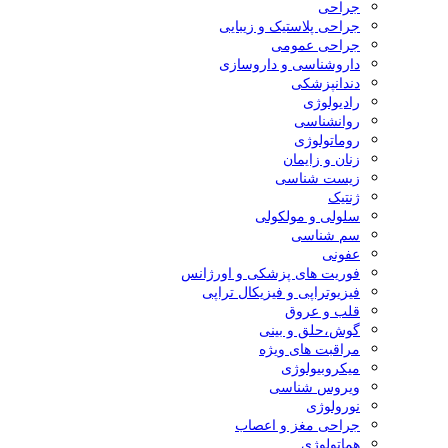
جراحی
جراحی پلاستیک و زیبایی
جراحی عمومی
داروشناسی و داروسازی
دندانپزشکی
رادیولوژی
روانشناسی
روماتولوژی
زنان و زایمان
زیست شناسی
ژنتیک
سلولی و مولکولی
سم شناسی
عفونی
فوریت های پزشکی و اورژانس
فیزیوتراپی و فیزیکال تراپی
قلب و عروق
گوش،حلق و بینی
مراقبت های ویژه
میکروبیولوژی
ویروس شناسی
نورولوژی
جراحی مغز و اعصاب
هماتولوژی