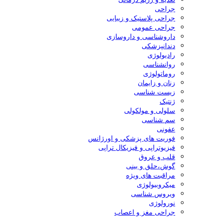
جراحی
جراحی پلاستیک و زیبایی
جراحی عمومی
داروشناسی و داروسازی
دندانپزشکی
رادیولوژی
روانشناسی
روماتولوژی
زنان و زایمان
زیست شناسی
ژنتیک
سلولی و مولکولی
سم شناسی
عفونی
فوریت های پزشکی و اورژانس
فیزیوتراپی و فیزیکال تراپی
قلب و عروق
گوش،حلق و بینی
مراقبت های ویژه
میکروبیولوژی
ویروس شناسی
نورولوژی
جراحی مغز و اعصاب