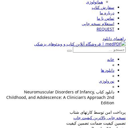
هماتولوژی
سفارش کتاب
درباره ما
تماس با ما
استعلام نسخه چاپی
REQUEST
راهنمای دانلود
خانه
»
دانلود ها
»
نورولوژی
»
دانلود کتاب Neuromuscular Disorders of Infancy,
Childhood, and Adolescence: A Clinician’s Approach 2nd
Edition
پرداخت امن
توسط کارتهای شتاب
نسخه چاپی
بالاترین کبفیت چاپ
تضمین کیفیت
ضمانت تضمین کیفیت