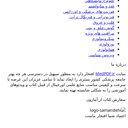
علوم آزمايشگاهي
غدد و متابولیسم
فوریت های پزشکی و اورژانس
فیزیوتراپی و فیزیکال تراپی
قلب و عروق
گوش،حلق و بینی
مراقبت های ویژه
میکروبیولوژی
نورولوژی
هماتولوژی
ویروس شناسی
درباره ما
سایت
MedPDF.ir
افتخار دارد به منظور تسهیل در دسترسی هر چه بهتر
جامعه پزشکی کشور بستری را ایجاد نماید تا تمامی عزیزان این عرصه با
سرعت و کیفیتی مناسب منایع علمی اورجینال از قبیل کتاب و ویدئوهای
آموزشی را به شکلی شایسته تهیه نمایند.
سفارش کتاب از آمازون
اعتماد شما افتخار ماست