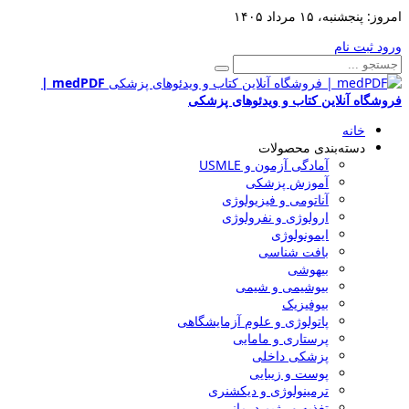
امروز:
پنجشنبه، ۱۵ مرداد ۱۴۰۵
ورود
ثبت نام
medPDF |
فروشگاه آنلاین کتاب و ویدئوهای پزشکی
خانه
دسته‌بندی محصولات
آمادگی آزمون و USMLE
آموزش پزشکی
آناتومی و فیزیولوژی
ارولوژی و نفرولوژی
ایمونولوژی
بافت شناسی
بیهوشی
بیوشیمی و شیمی
بیوفیزیک
پاتولوژی و علوم آزمایشگاهی
پرستاری و مامایی
پزشکی داخلی
پوست و زیبایی
ترمینولوژی و دیکشنری
تغذیه و رژیم درمانی