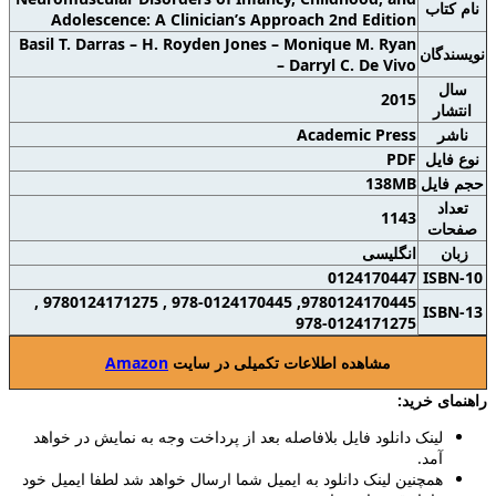
نام کتاب
Adolescence: A Clinician’s Approach 2nd Edition
Basil T. Darras – H. Royden Jones – Monique M. Ryan
نويسندگان
– Darryl C. De Vivo
سال
2015
انتشار
ناشر
Academic Press
نوع فايل
PDF
حجم فايل
138MB
تعداد
1143
صفحات
زبان
انگلیسی
0124170447
ISBN-10
9780124170445, 978-0124170445 , 9780124171275 ,
ISBN-13
978-0124171275
مشاهده اطلاعات تکمیلی در سایت
Amazon
راهنمای خرید:
لینک دانلود فایل بلافاصله بعد از پرداخت وجه به نمایش در خواهد
آمد.
همچنین لینک دانلود به ایمیل شما ارسال خواهد شد لطفا ایمیل خود