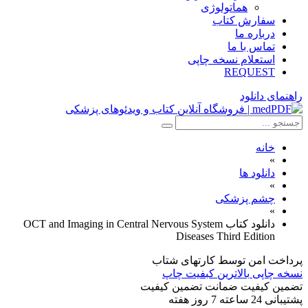
هماتولوژی
سفارش کتاب
درباره ما
تماس با ما
استعلام نسخه چاپی
REQUEST
راهنمای دانلود
خانه
»
دانلود ها
»
چشم پزشکی
»
دانلود کتاب OCT and Imaging in Central Nervous System
Diseases Third Edition
پرداخت امن
توسط کارتهای شتاب
نسخه چاپی
بالاترین کبفیت چاپ
تضمین کیفیت
ضمانت تضمین کیفیت
پشتیبانی
24 ساعته 7 روز هفته