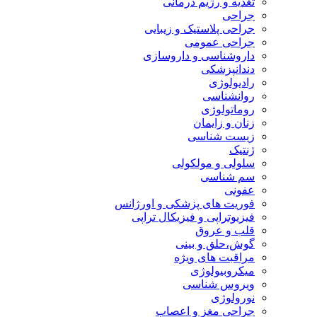
تغذیه و رژیم درمانی
جراحی
جراحی پلاستیک و زیبایی
جراحی عمومی
داروشناسی و داروسازی
دندانپزشکی
رادیولوژی
روانشناسی
روماتولوژی
زنان و زایمان
زیست شناسی
ژنتیک
سلولی و مولکولی
سم شناسی
عفونی
فوریت های پزشکی و اورژانس
فیزیوتراپی و فیزیکال تراپی
قلب و عروق
گوش،حلق و بینی
مراقبت های ویژه
میکروبیولوژی
ویروس شناسی
نورولوژی
جراحی مغز و اعصاب