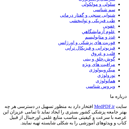
سلولی و مولکولی
سم شناسی
شنوایی سنجی و گفتار درمانی
طب فیزیکی و توانبخشی
عفونی
علوم آزمايشگاهي
غدد و متابولیسم
فوریت های پزشکی و اورژانس
فیزیوتراپی و فیزیکال تراپی
قلب و عروق
گوش،حلق و بینی
مراقبت های ویژه
میکروبیولوژی
نورولوژی
هماتولوژی
ویروس شناسی
درباره ما
سایت
MedPDF.ir
افتخار دارد به منظور تسهیل در دسترسی هر چه
بهتر جامعه پزشکی کشور بستری را ایجاد نماید تا تمامی عزیزان این
عرصه با سرعت و کیفیتی مناسب منایع علمی اورجینال از قبیل
کتاب و ویدئوهای آموزشی را به شکلی شایسته تهیه نمایند.