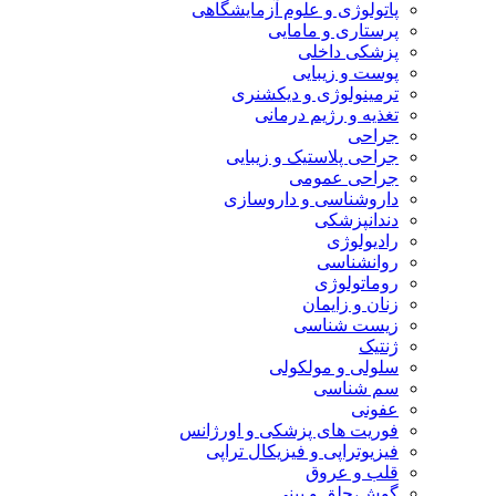
پاتولوژی و علوم آزمایشگاهی
پرستاری و مامایی
پزشکی داخلی
پوست و زیبایی
ترمینولوژی و دیکشنری
تغذیه و رژیم درمانی
جراحی
جراحی پلاستیک و زیبایی
جراحی عمومی
داروشناسی و داروسازی
دندانپزشکی
رادیولوژی
روانشناسی
روماتولوژی
زنان و زایمان
زیست شناسی
ژنتیک
سلولی و مولکولی
سم شناسی
عفونی
فوریت های پزشکی و اورژانس
فیزیوتراپی و فیزیکال تراپی
قلب و عروق
گوش،حلق و بینی