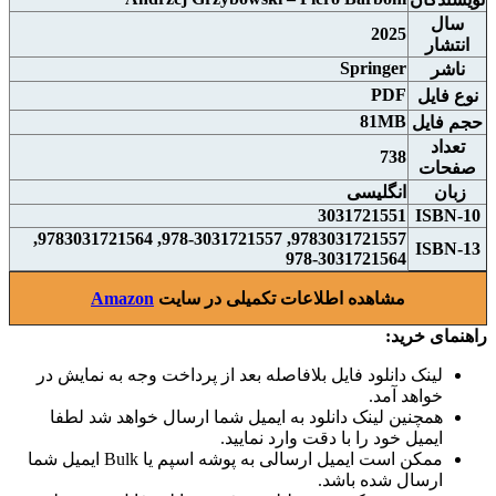
سال
2025
انتشار
Springer
ناشر
PDF
نوع فايل
81MB
حجم فايل
تعداد
738
صفحات
زبان
انگلیسی
3031721551
ISBN-10
9783031721557, 978-3031721557, 9783031721564,
ISBN-13
978-3031721564
مشاهده اطلاعات تکمیلی در سایت
Amazon
راهنمای خرید:
لینک دانلود فایل بلافاصله بعد از پرداخت وجه به نمایش در
خواهد آمد.
همچنین لینک دانلود به ایمیل شما ارسال خواهد شد لطفا
ایمیل خود را با دقت وارد نمایید.
ممکن است ایمیل ارسالی به پوشه اسپم یا Bulk ایمیل شما
ارسال شده باشد.