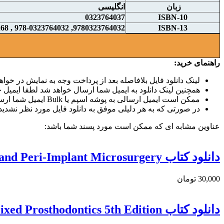
زبان
انگلیسی
0323764037
ISBN-10
9780323764032, 978-0323764032 , 9780323765268 , 978-0323765268
ISBN-13
راهنمای خرید:
لینک دانلود فایل بلافاصله بعد از پرداخت وجه به نمایش در خواهد
همچنین لینک دانلود به ایمیل شما ارسال خواهد شد لطفا ایمیل خو
ممکن است ایمیل ارسالی به پوشه اسپم یا Bulk ایمیل شما ارسال شده باشد.
در صورتی که به هر دلیلی موفق به دانلود فایل مورد نظر نشدید 
عناوین مشابه ای که ممکن است مورد پسند شما باشد:
دانلود کتاب Periodontal and Peri-Implant Microsurgery
30,000 تومان
دانلود کتاب Contemporary Fixed Prosthodontics 5th Edition