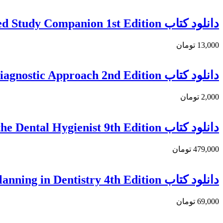
دانلود كتاب Newman and Carranza’s Essentials of Clinical Periodontology: An Integrated Study Companion 1st Edition
13,000 تومان
دانلود کتاب Oral and Maxillofacial Radiology: A Diagnostic Approach 2nd Edition
2,000 تومان
دانلود کتاب Applied Pharmacology for the Dental Hygienist 9th Edition
479,000 تومان
دانلود کتاب Diagnosis and Treatment Planning in Dentistry 4th Edition
69,000 تومان