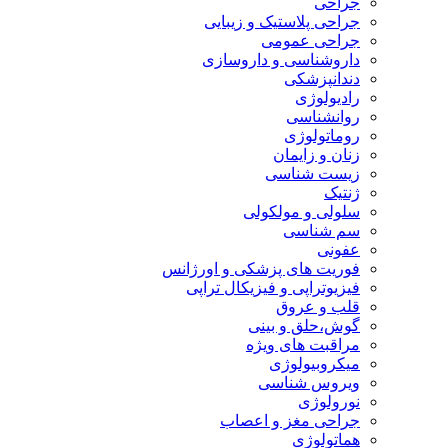
جراحی
جراحی پلاستیک و زیبایی
جراحی عمومی
داروشناسی و داروسازی
دندانپزشکی
رادیولوژی
روانشناسی
روماتولوژی
زنان و زایمان
زیست شناسی
ژنتیک
سلولی و مولکولی
سم شناسی
عفونی
فوریت های پزشکی و اورژانس
فیزیوتراپی و فیزیکال تراپی
قلب و عروق
گوش،حلق و بینی
مراقبت های ویژه
میکروبیولوژی
ویروس شناسی
نورولوژی
جراحی مغز و اعصاب
هماتولوژی