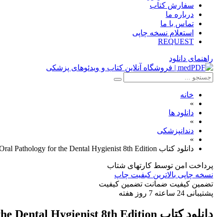
سفارش کتاب
درباره ما
تماس با ما
استعلام نسخه چاپی
REQUEST
راهنمای دانلود
خانه
»
دانلود ها
»
دندانپزشکی
»
دانلود کتاب Oral Pathology for the Dental Hygienist 8th Edition
پرداخت امن
توسط کارتهای شتاب
نسخه چاپی
بالاترین کبفیت چاپ
تضمین کیفیت
ضمانت تضمین کیفیت
پشتیبانی
24 ساعته 7 روز هفته
دانلود کتاب Oral Pathology for the Dental Hygienist 8th Edition