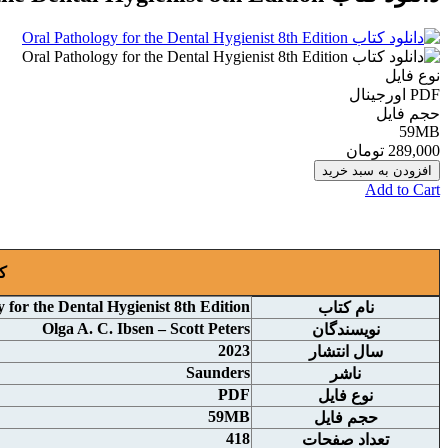
نوع فایل
PDF اورجينال
حجم فایل
59MB
289,000 تومان
افزودن به سبد خرید
Add to Cart
ک
 for the Dental Hygienist 8th Edition
نام کتاب
Olga A. C. Ibsen – Scott Peters
نويسندگان
2023
سال انتشار
Saunders
ناشر
PDF
نوع فايل
59MB
حجم فايل
418
تعداد صفحات