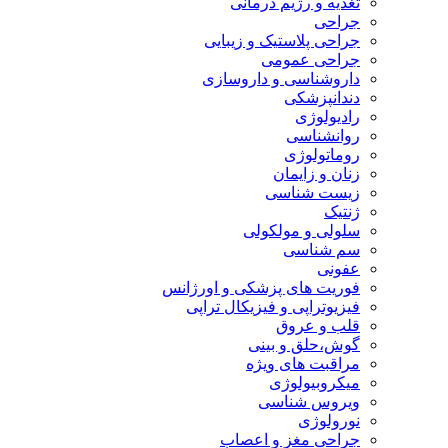
تغذیه و رژیم درمانی
جراحی
جراحی پلاستیک و زیبایی
جراحی عمومی
داروشناسی و داروسازی
دندانپزشکی
رادیولوژی
روانشناسی
روماتولوژی
زنان و زایمان
زیست شناسی
ژنتیک
سلولی و مولکولی
سم شناسی
عفونی
فوریت های پزشکی و اورژانس
فیزیوتراپی و فیزیکال تراپی
قلب و عروق
گوش،حلق و بینی
مراقبت های ویژه
میکروبیولوژی
ویروس شناسی
نورولوژی
جراحی مغز و اعصاب