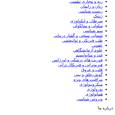
ریه و مجاری تنفسی
زنان و زایمان
زیست شناسی
ژنتیک
سرطان و انکولوژی
سلولی و مولکولی
سم شناسی
شنوایی سنجی و گفتار درمانی
طب فیزیکی و توانبخشی
عفونی
علوم آزمايشگاهي
غدد و متابولیسم
فوریت های پزشکی و اورژانس
فیزیوتراپی و فیزیکال تراپی
قلب و عروق
گوش،حلق و بینی
مراقبت های ویژه
میکروبیولوژی
نورولوژی
هماتولوژی
ویروس شناسی
درباره ما