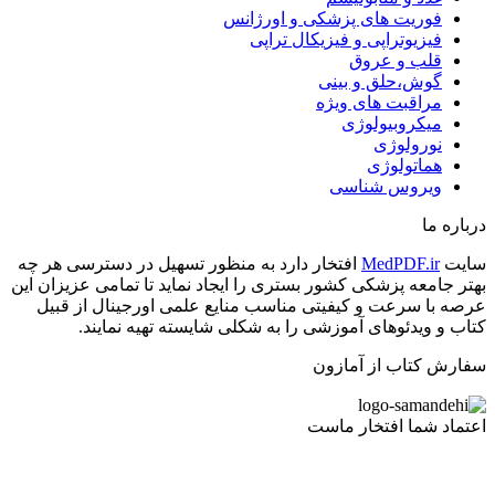
فوریت های پزشکی و اورژانس
فیزیوتراپی و فیزیکال تراپی
قلب و عروق
گوش،حلق و بینی
مراقبت های ویژه
میکروبیولوژی
نورولوژی
هماتولوژی
ویروس شناسی
درباره ما
سایت
MedPDF.ir
افتخار دارد به منظور تسهیل در دسترسی هر چه
بهتر جامعه پزشکی کشور بستری را ایجاد نماید تا تمامی عزیزان این
عرصه با سرعت و کیفیتی مناسب منایع علمی اورجینال از قبیل
کتاب و ویدئوهای آموزشی را به شکلی شایسته تهیه نمایند.
سفارش کتاب از آمازون
اعتماد شما افتخار ماست