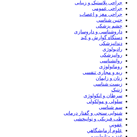
جراحی پلاستیک و زیبایی
جراحی عمومی
جراحی مغز و اعصاب
جنین شناسی
چشم پزشکی
داروشناسی و داروسازی
دستگاه گوارش و کبد
دندانپزشکی
رادیولوژی
روانپزشکی
روانشناسی
روماتولوژی
ریه و مجاری تنفسی
زنان و زایمان
زیست شناسی
ژنتیک
سرطان و انکولوژی
سلولی و مولکولی
سم شناسی
شنوایی سنجی و گفتار درمانی
طب فیزیکی و توانبخشی
عفونی
علوم آزمايشگاهي
غدد و متابولیسم