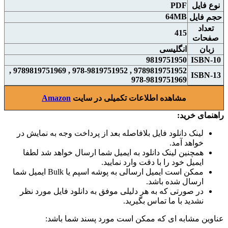
نوع فايل
PDF
64MB
حجم فايل
تعداد
415
صفحات
زبان
انگلیسی
9819751950
ISBN-10
9789819751952 , 978-9819751952 , 9789819751969 ,
ISBN-13
978-9819751969
مشاهده اطلاعات تکمیلی در سایت
Amazon
راهنمای خرید:
لینک دانلود فایل بلافاصله بعد از پرداخت وجه به نمایش در
خواهد آمد.
همچنین لینک دانلود به ایمیل شما ارسال خواهد شد لطفا
ایمیل خود را با دقت وارد نمایید.
ممکن است ایمیل ارسالی به پوشه اسپم یا Bulk ایمیل شما
ارسال شده باشد.
در صورتی که به هر دلیلی موفق به دانلود فایل مورد نظر
نشدید با ما تماس بگیرید.
عناوین مشابه ای که ممکن است مورد پسند شما باشد: