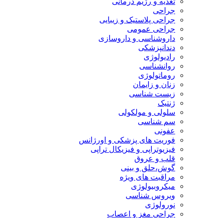
تغذیه و رژیم درمانی
جراحی
جراحی پلاستیک و زیبایی
جراحی عمومی
داروشناسی و داروسازی
دندانپزشکی
رادیولوژی
روانشناسی
روماتولوژی
زنان و زایمان
زیست شناسی
ژنتیک
سلولی و مولکولی
سم شناسی
عفونی
فوریت های پزشکی و اورژانس
فیزیوتراپی و فیزیکال تراپی
قلب و عروق
گوش،حلق و بینی
مراقبت های ویژه
میکروبیولوژی
ویروس شناسی
نورولوژی
جراحی مغز و اعصاب