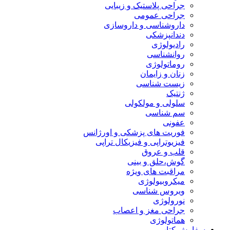
جراحی پلاستیک و زیبایی
جراحی عمومی
داروشناسی و داروسازی
دندانپزشکی
رادیولوژی
روانشناسی
روماتولوژی
زنان و زایمان
زیست شناسی
ژنتیک
سلولی و مولکولی
سم شناسی
عفونی
فوریت های پزشکی و اورژانس
فیزیوتراپی و فیزیکال تراپی
قلب و عروق
گوش،حلق و بینی
مراقبت های ویژه
میکروبیولوژی
ویروس شناسی
نورولوژی
جراحی مغز و اعصاب
هماتولوژی
سفارش کتاب