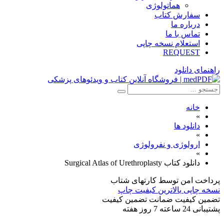
هماتولوژی
سفارش کتاب
درباره ما
تماس با ما
استعلام نسخه چاپی
REQUEST
راهنمای دانلود
خانه
»
دانلود ها
»
ارولوژی و نفرولوژی
»
دانلود کتاب Surgical Atlas of Urethroplasty
پرداخت امن
توسط کارتهای شتاب
نسخه چاپی
بالاترین کبفیت چاپ
تضمین کیفیت
ضمانت تضمین کیفیت
پشتیبانی
24 ساعته 7 روز هفته