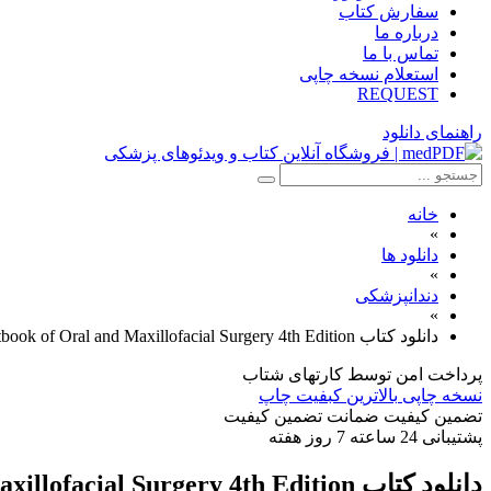
سفارش کتاب
درباره ما
تماس با ما
استعلام نسخه چاپی
REQUEST
راهنمای دانلود
خانه
»
دانلود ها
»
دندانپزشکی
»
دانلود کتاب Textbook of Oral and Maxillofacial Surgery 4th Edition
پرداخت امن
توسط کارتهای شتاب
نسخه چاپی
بالاترین کبفیت چاپ
تضمین کیفیت
ضمانت تضمین کیفیت
پشتیبانی
24 ساعته 7 روز هفته
دانلود کتاب Textbook of Oral and Maxillofacial Surgery 4th Edition