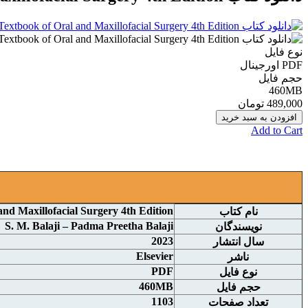
نوع فایل
PDF اورجينال
حجم فایل
460MB
489,000 تومان
افزودن به سبد خرید
Add to Cart
and Maxillofacial Surgery 4th Edition
نام کتاب
S. M. Balaji – Padma Preetha Balaji
نويسندگان
2023
سال انتشار
Elsevier
ناشر
PDF
نوع فايل
460MB
حجم فايل
1103
تعداد صفحات