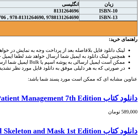
زبان
انگلیسی
8131264696
ISBN-10
9788131264690 ,978-8131264690 , 9788131264706 , 978-8131264706
ISBN-13
راهنمای خرید:
لینک دانلود فایل بلافاصله بعد از پرداخت وجه به نمایش در خواهد
همچنین لینک دانلود به ایمیل شما ارسال خواهد شد لطفا ایمیل خو
ممکن است ایمیل ارسالی به پوشه اسپم یا Bulk ایمیل شما ارسال شده باشد.
در صورتی که به هر دلیلی موفق به دانلود فایل مورد نظر نشدید 
عناوین مشابه ای که ممکن است مورد پسند شما باشد:
دانلود كتاب Sedation: A Guide to Patient Management 7th Edition
589,000 تومان
دانلود کتاب Orthofacial Surgery: Aesthetic & Functional Surgery of the Facial Skeleton and Mask 1st Edition