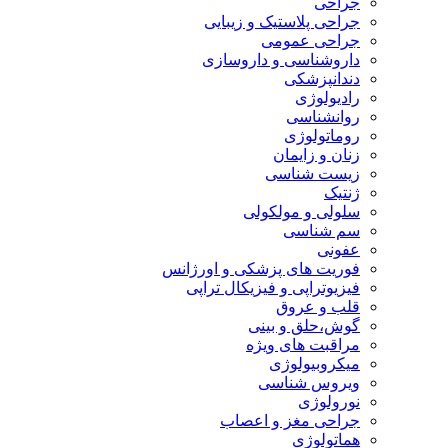
جراحی
جراحی پلاستیک و زیبایی
جراحی عمومی
داروشناسی و داروسازی
دندانپزشکی
رادیولوژی
روانشناسی
روماتولوژی
زنان و زایمان
زیست شناسی
ژنتیک
سلولی و مولکولی
سم شناسی
عفونی
فوریت های پزشکی و اورژانس
فیزیوتراپی و فیزیکال تراپی
قلب و عروق
گوش،حلق و بینی
مراقبت های ویژه
میکروبیولوژی
ویروس شناسی
نورولوژی
جراحی مغز و اعصاب
هماتولوژی