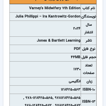
نام کتاب
Varney’s Midwifery 7th Edition
نويسندگان
Julia Phillippi – Ira Kantrowitz-Gordon
سال
2024
انتشار
ناشر
Jones & Bartlett Learning
نوع فايل
PDF
حجم فايل
44MB
تعداد
1730
صفحات
زبان
انگلیسی
1284250563
ISBN-10
9781284250565 ,978-1284250565 ,
ISBN-13
9781284250572 , 978-1284250572