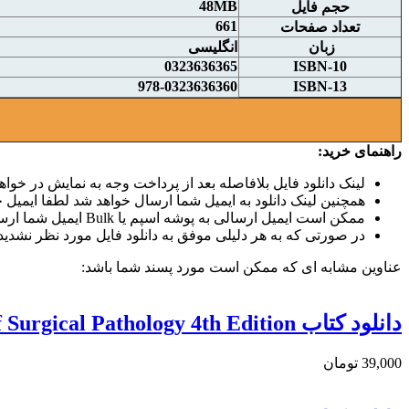
48MB
حجم فايل
661
تعداد صفحات
زبان
انگلیسی
0323636365
ISBN-10
978-0323636360
ISBN-13
راهنمای خرید:
لینک دانلود فایل بلافاصله بعد از پرداخت وجه به نمایش در خواهد
همچنین لینک دانلود به ایمیل شما ارسال خواهد شد لطفا ایمیل خو
ممکن است ایمیل ارسالی به پوشه اسپم یا Bulk ایمیل شما ارسال شده باشد.
در صورتی که به هر دلیلی موفق به دانلود فایل مورد نظر نشدید 
عناوین مشابه ای که ممکن است مورد پسند شما باشد:
دانلود کتاب Manual of Surgical Pathology 4th Edition
39,000 تومان