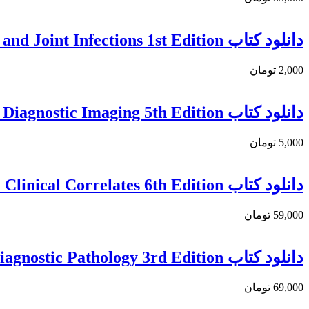
دانلود کتاب Histopathology of Bone and Joint Infections 1st Edition
2,000 تومان
دانلود کتاب Ferri’s Best Test: A Practical Guide to Clinical Laboratory Medicine and Diagnostic Imaging 5th Edition
5,000 تومان
دانلود کتاب Cibas and Ducatman’s Cytology: Diagnostic Principles and Clinical Correlates 6th Edition
59,000 تومان
دانلود کتاب Gastrointestinal and Liver Pathology: A Volume in the Series: Foundations in Diagnostic Pathology 3rd Edition
69,000 تومان