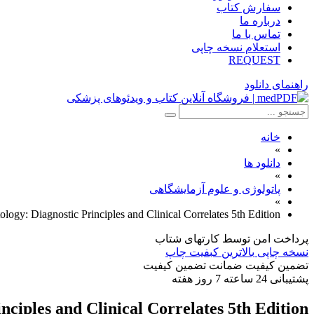
سفارش کتاب
درباره ما
تماس با ما
استعلام نسخه چاپی
REQUEST
راهنمای دانلود
خانه
»
دانلود ها
»
پاتولوژی و علوم آزمایشگاهی
»
ology: Diagnostic Principles and Clinical Correlates 5th Edition
پرداخت امن
توسط کارتهای شتاب
نسخه چاپی
بالاترین کبفیت چاپ
تضمین کیفیت
ضمانت تضمین کیفیت
پشتیبانی
24 ساعته 7 روز هفته
nciples and Clinical Correlates 5th Edition