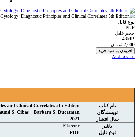
نوع فایل
PDF
حجم فایل
48MB
2,000 تومان
افزودن به سبد خرید
Add to Cart
ب
les and Clinical Correlates 5th Edition
نام کتاب
und S. Cibas – Barbara S. Ducatman
نويسندگان
2021
سال انتشار
Elsevier
ناشر
PDF
نوع فايل