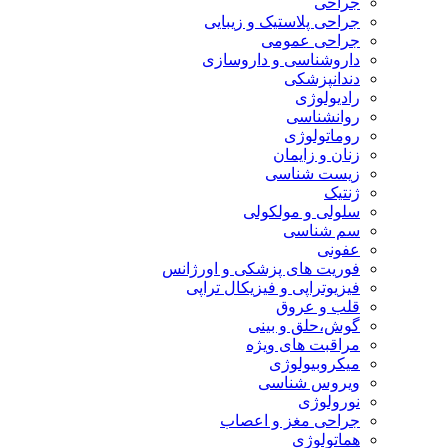
جراحی
جراحی پلاستیک و زیبایی
جراحی عمومی
داروشناسی و داروسازی
دندانپزشکی
رادیولوژی
روانشناسی
روماتولوژی
زنان و زایمان
زیست شناسی
ژنتیک
سلولی و مولکولی
سم شناسی
عفونی
فوریت های پزشکی و اورژانس
فیزیوتراپی و فیزیکال تراپی
قلب و عروق
گوش،حلق و بینی
مراقبت های ویژه
میکروبیولوژی
ویروس شناسی
نورولوژی
جراحی مغز و اعصاب
هماتولوژی