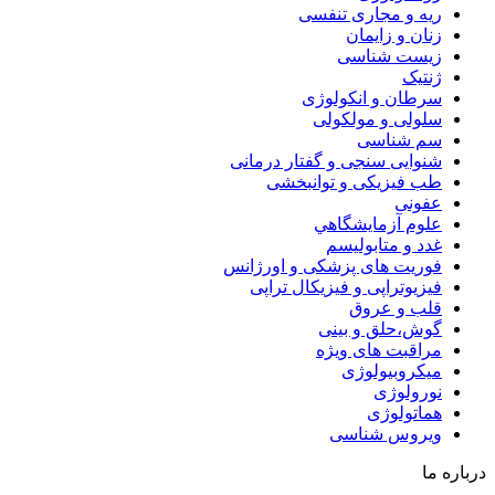
ریه و مجاری تنفسی
زنان و زایمان
زیست شناسی
ژنتیک
سرطان و انکولوژی
سلولی و مولکولی
سم شناسی
شنوایی سنجی و گفتار درمانی
طب فیزیکی و توانبخشی
عفونی
علوم آزمايشگاهي
غدد و متابولیسم
فوریت های پزشکی و اورژانس
فیزیوتراپی و فیزیکال تراپی
قلب و عروق
گوش،حلق و بینی
مراقبت های ویژه
میکروبیولوژی
نورولوژی
هماتولوژی
ویروس شناسی
درباره ما