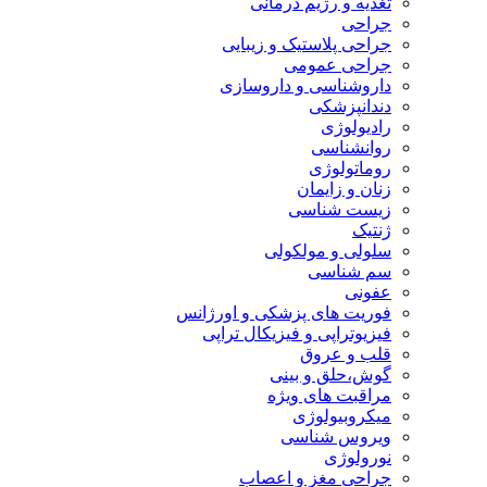
تغذیه و رژیم درمانی
جراحی
جراحی پلاستیک و زیبایی
جراحی عمومی
داروشناسی و داروسازی
دندانپزشکی
رادیولوژی
روانشناسی
روماتولوژی
زنان و زایمان
زیست شناسی
ژنتیک
سلولی و مولکولی
سم شناسی
عفونی
فوریت های پزشکی و اورژانس
فیزیوتراپی و فیزیکال تراپی
قلب و عروق
گوش،حلق و بینی
مراقبت های ویژه
میکروبیولوژی
ویروس شناسی
نورولوژی
جراحی مغز و اعصاب