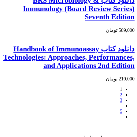
دانلود کتاب BRS Microbiology &
Immunology (Board Review Series)
Seventh Edition
589,000 تومان
دانلود کتاب Handbook of Immunoassay
Technologies: Approaches, Performances,
and Applications 2nd Edition
219,000 تومان
1
2
3
…
5