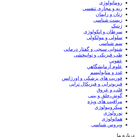
روماتولوژی
ریه و مجاری تنفسی
زنان و زایمان
زیست شناسی
ژنتیک
سرطان و انکولوژی
سلولی و مولکولی
سم شناسی
شنوایی سنجی و گفتار درمانی
طب فیزیکی و توانبخشی
عفونی
علوم آزمايشگاهي
غدد و متابولیسم
فوریت های پزشکی و اورژانس
فیزیوتراپی و فیزیکال تراپی
قلب و عروق
گوش،حلق و بینی
مراقبت های ویژه
میکروبیولوژی
نورولوژی
هماتولوژی
ویروس شناسی
درباره ما