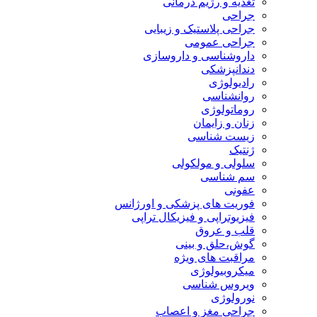
تغذیه و رژیم درمانی
جراحی
جراحی پلاستیک و زیبایی
جراحی عمومی
داروشناسی و داروسازی
دندانپزشکی
رادیولوژی
روانشناسی
روماتولوژی
زنان و زایمان
زیست شناسی
ژنتیک
سلولی و مولکولی
سم شناسی
عفونی
فوریت های پزشکی و اورژانس
فیزیوتراپی و فیزیکال تراپی
قلب و عروق
گوش،حلق و بینی
مراقبت های ویژه
میکروبیولوژی
ویروس شناسی
نورولوژی
جراحی مغز و اعصاب