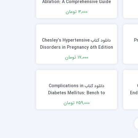
Ablation: A Comprehensive Guide
1st Edition
3,000 تومان
Pra
دانلود كتاب Chesley’s Hypertensive
Disorders in Pregnancy 5th Edition
17,000 تومان
دانلود کتاب Complications in
Diabetes Mellitus: Bench to
End
Bedside with a focus on Bone
259,000 تومان
Metabolism and Osteoporosis 1st
Edition