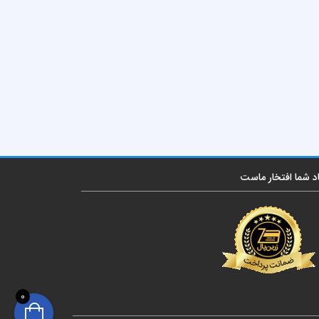
اد شما افتخار ماست
0