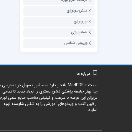
میکروبیولوژی
نورولوژی
هماتولوژی
ویروس شناسی
درباره ما
سایت
MedPDF.ir
افتخار دارد به منظور تسهیل در دسترسی ه
چه بهتر جامعه پزشکی کشور بستری را ایجاد نماید تا تمامی
عزیزان این عرصه با سرعت و کیفیتی مناسب منایع علمی اورجی
از قبیل کتاب و ویدئوهای آموزشی را به شکلی شایسته تهیه
نمایند.