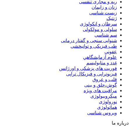
ریه و مجاری تنفسی
زنان و زایمان
زیست شناسی
ژنتیک
سرطان و انکولوژی
سلولی و مولکولی
سم شناسی
شنوایی سنجی و گفتار درمانی
طب فیزیکی و توانبخشی
عفونی
علوم آزمايشگاهي
غدد و متابولیسم
فوریت های پزشکی و اورژانس
فیزیوتراپی و فیزیکال تراپی
قلب و عروق
گوش،حلق و بینی
مراقبت های ویژه
میکروبیولوژی
نورولوژی
هماتولوژی
ویروس شناسی
درباره ما