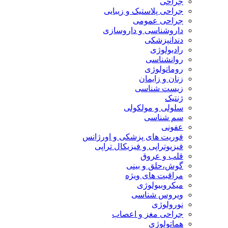
جراحی
جراحی پلاستیک و زیبایی
جراحی عمومی
داروشناسی و داروسازی
دندانپزشکی
رادیولوژی
روانشناسی
روماتولوژی
زنان و زایمان
زیست شناسی
ژنتیک
سلولی و مولکولی
سم شناسی
عفونی
فوریت های پزشکی و اورژانس
فیزیوتراپی و فیزیکال تراپی
قلب و عروق
گوش،حلق و بینی
مراقبت های ویژه
میکروبیولوژی
ویروس شناسی
نورولوژی
جراحی مغز و اعصاب
هماتولوژی