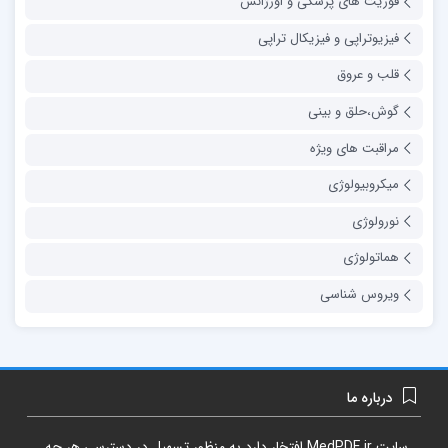
فوریت های پزشکی و اورژانس
فیزیوتراپی و فیزیکال تراپی
قلب و عروق
گوش،حلق و بینی
مراقبت های ویژه
میکروبیولوژی
نورولوژی
هماتولوژی
ویروس شناسی
درباره ما
سایت
MedPDF.ir
افتخار دارد به منظور تسهیل در دسترسی هر چه