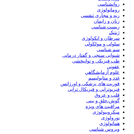
روانشناسی
روماتولوژی
ریه و مجاری تنفسی
زنان و زایمان
زیست شناسی
ژنتیک
سرطان و انکولوژی
سلولی و مولکولی
سم شناسی
شنوایی سنجی و گفتار درمانی
طب فیزیکی و توانبخشی
عفونی
علوم آزمايشگاهي
غدد و متابولیسم
فوریت های پزشکی و اورژانس
فیزیوتراپی و فیزیکال تراپی
قلب و عروق
گوش،حلق و بینی
مراقبت های ویژه
میکروبیولوژی
نورولوژی
هماتولوژی
ویروس شناسی