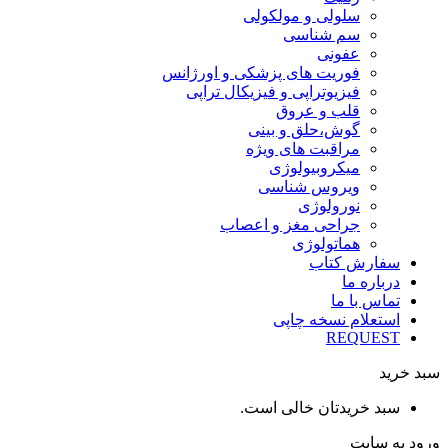
سلولی و مولکولی
سم شناسی
عفونی
فوریت های پزشکی و اورژانس
فیزیوتراپی و فیزیکال تراپی
قلب و عروق
گوش،حلق و بینی
مراقبت های ویژه
میکروبیولوژی
ویروس شناسی
نورولوژی
جراحی مغز و اعصاب
هماتولوژی
سفارش کتاب
درباره ما
تماس با ما
استعلام نسخه چاپی
REQUEST
سبد خرید
سبد خریدتان خالی است.
ورود به سایت