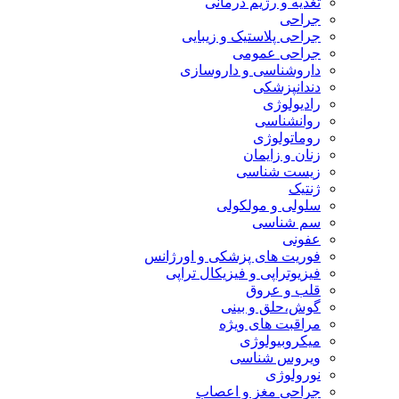
تغذیه و رژیم درمانی
جراحی
جراحی پلاستیک و زیبایی
جراحی عمومی
داروشناسی و داروسازی
دندانپزشکی
رادیولوژی
روانشناسی
روماتولوژی
زنان و زایمان
زیست شناسی
ژنتیک
سلولی و مولکولی
سم شناسی
عفونی
فوریت های پزشکی و اورژانس
فیزیوتراپی و فیزیکال تراپی
قلب و عروق
گوش،حلق و بینی
مراقبت های ویژه
میکروبیولوژی
ویروس شناسی
نورولوژی
جراحی مغز و اعصاب