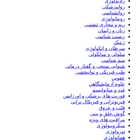
رادیولوژی
روانپزشکی
روانشناسی
روماتولوژی
ریه و مجاری تنفسی
زنان و زایمان
زیست شناسی
ژنتیک
سرطان و انکولوژی
سلولی و مولکولی
سم شناسی
شنوایی سنجی و گفتار درمانی
طب فیزیکی و توانبخشی
عفونی
علوم آزمايشگاهي
غدد و متابولیسم
فوریت های پزشکی و اورژانس
فیزیوتراپی و فیزیکال تراپی
قلب و عروق
گوش،حلق و بینی
مراقبت های ویژه
میکروبیولوژی
نورولوژی
هماتولوژی