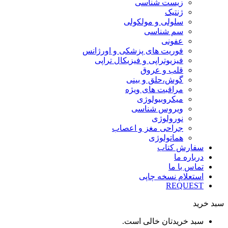
زیست شناسی
ژنتیک
سلولی و مولکولی
سم شناسی
عفونی
فوریت های پزشکی و اورژانس
فیزیوتراپی و فیزیکال تراپی
قلب و عروق
گوش،حلق و بینی
مراقبت های ویژه
میکروبیولوژی
ویروس شناسی
نورولوژی
جراحی مغز و اعصاب
هماتولوژی
سفارش کتاب
درباره ما
تماس با ما
استعلام نسخه چاپی
REQUEST
سبد خرید
سبد خریدتان خالی است.