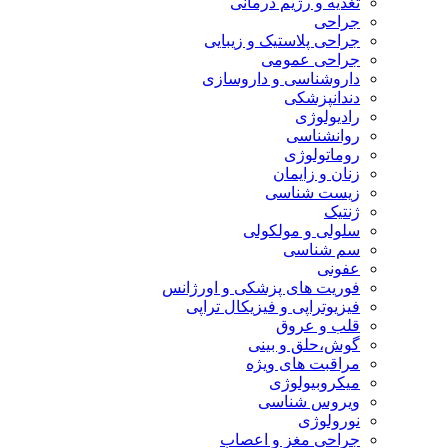
تغذیه و رژیم درمانی
جراحی
جراحی پلاستیک و زیبایی
جراحی عمومی
داروشناسی و داروسازی
دندانپزشکی
رادیولوژی
روانشناسی
روماتولوژی
زنان و زایمان
زیست شناسی
ژنتیک
سلولی و مولکولی
سم شناسی
عفونی
فوریت های پزشکی و اورژانس
فیزیوتراپی و فیزیکال تراپی
قلب و عروق
گوش،حلق و بینی
مراقبت های ویژه
میکروبیولوژی
ویروس شناسی
نورولوژی
جراحی مغز و اعصاب