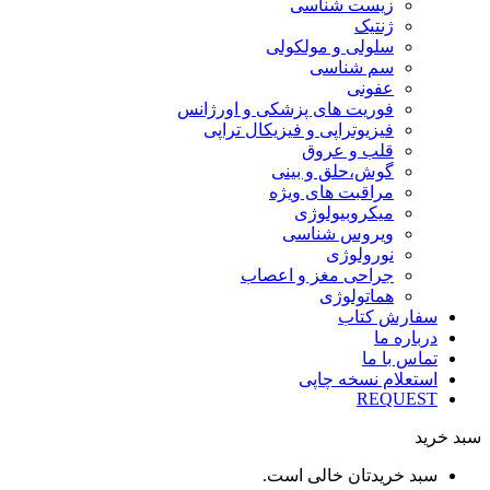
زیست شناسی
ژنتیک
سلولی و مولکولی
سم شناسی
عفونی
فوریت های پزشکی و اورژانس
فیزیوتراپی و فیزیکال تراپی
قلب و عروق
گوش،حلق و بینی
مراقبت های ویژه
میکروبیولوژی
ویروس شناسی
نورولوژی
جراحی مغز و اعصاب
هماتولوژی
سفارش کتاب
درباره ما
تماس با ما
استعلام نسخه چاپی
REQUEST
سبد خرید
سبد خریدتان خالی است.