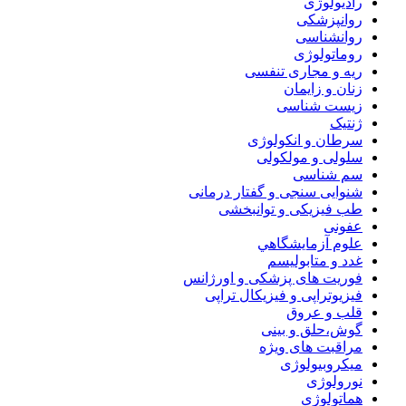
رادیولوژی
روانپزشکی
روانشناسی
روماتولوژی
ریه و مجاری تنفسی
زنان و زایمان
زیست شناسی
ژنتیک
سرطان و انکولوژی
سلولی و مولکولی
سم شناسی
شنوایی سنجی و گفتار درمانی
طب فیزیکی و توانبخشی
عفونی
علوم آزمايشگاهي
غدد و متابولیسم
فوریت های پزشکی و اورژانس
فیزیوتراپی و فیزیکال تراپی
قلب و عروق
گوش،حلق و بینی
مراقبت های ویژه
میکروبیولوژی
نورولوژی
هماتولوژی