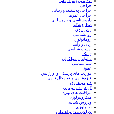
تغذیه و رژیم درمانی
جراحی
جراحی پلاستیک و زیبایی
جراحی عمومی
داروشناسی و داروسازی
دندانپزشکی
رادیولوژی
روانشناسی
روماتولوژی
زنان و زایمان
زیست شناسی
ژنتیک
سلولی و مولکولی
سم شناسی
عفونی
فوریت های پزشکی و اورژانس
فیزیوتراپی و فیزیکال تراپی
قلب و عروق
گوش،حلق و بینی
مراقبت های ویژه
میکروبیولوژی
ویروس شناسی
نورولوژی
جراحی مغز و اعصاب