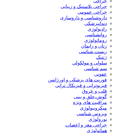
جراحی
جراحی پلاستیک و زیبایی
جراحی عمومی
داروشناسی و داروسازی
دندانپزشکی
رادیولوژی
روانشناسی
روماتولوژی
زنان و زایمان
زیست شناسی
ژنتیک
سلولی و مولکولی
سم شناسی
عفونی
فوریت های پزشکی و اورژانس
فیزیوتراپی و فیزیکال تراپی
قلب و عروق
گوش،حلق و بینی
مراقبت های ویژه
میکروبیولوژی
ویروس شناسی
نورولوژی
جراحی مغز و اعصاب
هماتولوژی