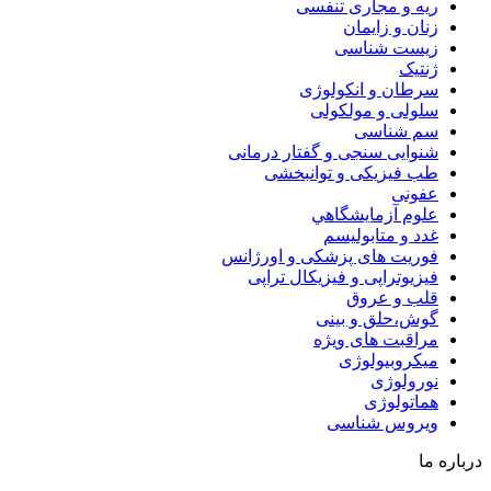
ریه و مجاری تنفسی
زنان و زایمان
زیست شناسی
ژنتیک
سرطان و انکولوژی
سلولی و مولکولی
سم شناسی
شنوایی سنجی و گفتار درمانی
طب فیزیکی و توانبخشی
عفونی
علوم آزمايشگاهي
غدد و متابولیسم
فوریت های پزشکی و اورژانس
فیزیوتراپی و فیزیکال تراپی
قلب و عروق
گوش،حلق و بینی
مراقبت های ویژه
میکروبیولوژی
نورولوژی
هماتولوژی
ویروس شناسی
درباره ما