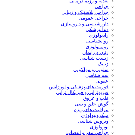
تغذیه و رژیم درمانی
جراحی
جراحی پلاستیک و زیبایی
جراحی عمومی
داروشناسی و داروسازی
دندانپزشکی
رادیولوژی
روانشناسی
روماتولوژی
زنان و زایمان
زیست شناسی
ژنتیک
سلولی و مولکولی
سم شناسی
عفونی
فوریت های پزشکی و اورژانس
فیزیوتراپی و فیزیکال تراپی
قلب و عروق
گوش،حلق و بینی
مراقبت های ویژه
میکروبیولوژی
ویروس شناسی
نورولوژی
جراحی مغز و اعصاب