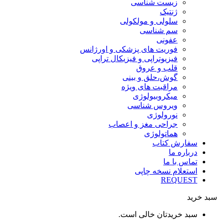
زیست شناسی
ژنتیک
سلولی و مولکولی
سم شناسی
عفونی
فوریت های پزشکی و اورژانس
فیزیوتراپی و فیزیکال تراپی
قلب و عروق
گوش،حلق و بینی
مراقبت های ویژه
میکروبیولوژی
ویروس شناسی
نورولوژی
جراحی مغز و اعصاب
هماتولوژی
سفارش کتاب
درباره ما
تماس با ما
استعلام نسخه چاپی
REQUEST
سبد خرید
سبد خریدتان خالی است.