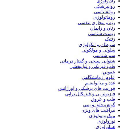
رادیولوژی
روانپزشکی
روانشناسی
روماتولوژی
ریه و مجاری تنفسی
زنان و زایمان
زیست شناسی
ژنتیک
سرطان و انکولوژی
سلولی و مولکولی
سم شناسی
شنوایی سنجی و گفتار درمانی
طب فیزیکی و توانبخشی
عفونی
علوم آزمايشگاهي
غدد و متابولیسم
فوریت های پزشکی و اورژانس
فیزیوتراپی و فیزیکال تراپی
قلب و عروق
گوش،حلق و بینی
مراقبت های ویژه
میکروبیولوژی
نورولوژی
هماتولوژی