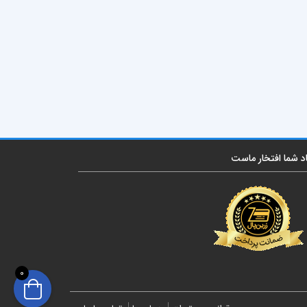
اد شما افتخار ماست
0