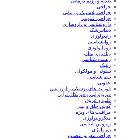
تغذیه و رژیم درمانی
جراحی
جراحی پلاستیک و زیبایی
جراحی عمومی
داروشناسی و داروسازی
دندانپزشکی
رادیولوژی
روانشناسی
روماتولوژی
زنان و زایمان
زیست شناسی
ژنتیک
سلولی و مولکولی
سم شناسی
عفونی
فوریت های پزشکی و اورژانس
فیزیوتراپی و فیزیکال تراپی
قلب و عروق
گوش،حلق و بینی
مراقبت های ویژه
میکروبیولوژی
ویروس شناسی
نورولوژی
جراحی مغز و اعصاب