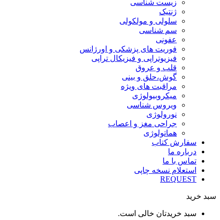
زیست شناسی
ژنتیک
سلولی و مولکولی
سم شناسی
عفونی
فوریت های پزشکی و اورژانس
فیزیوتراپی و فیزیکال تراپی
قلب و عروق
گوش،حلق و بینی
مراقبت های ویژه
میکروبیولوژی
ویروس شناسی
نورولوژی
جراحی مغز و اعصاب
هماتولوژی
سفارش کتاب
درباره ما
تماس با ما
استعلام نسخه چاپی
REQUEST
سبد خرید
سبد خریدتان خالی است.