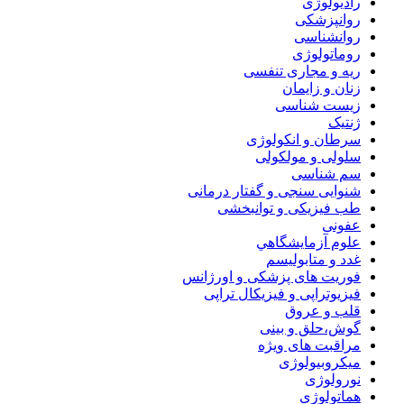
رادیولوژی
روانپزشکی
روانشناسی
روماتولوژی
ریه و مجاری تنفسی
زنان و زایمان
زیست شناسی
ژنتیک
سرطان و انکولوژی
سلولی و مولکولی
سم شناسی
شنوایی سنجی و گفتار درمانی
طب فیزیکی و توانبخشی
عفونی
علوم آزمايشگاهي
غدد و متابولیسم
فوریت های پزشکی و اورژانس
فیزیوتراپی و فیزیکال تراپی
قلب و عروق
گوش،حلق و بینی
مراقبت های ویژه
میکروبیولوژی
نورولوژی
هماتولوژی