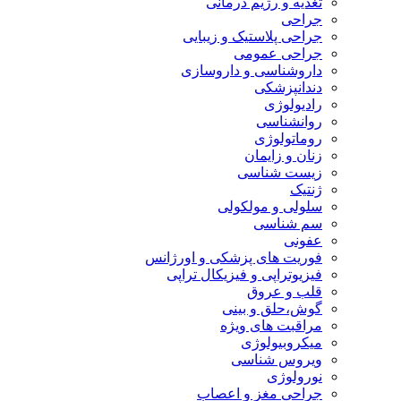
تغذیه و رژیم درمانی
جراحی
جراحی پلاستیک و زیبایی
جراحی عمومی
داروشناسی و داروسازی
دندانپزشکی
رادیولوژی
روانشناسی
روماتولوژی
زنان و زایمان
زیست شناسی
ژنتیک
سلولی و مولکولی
سم شناسی
عفونی
فوریت های پزشکی و اورژانس
فیزیوتراپی و فیزیکال تراپی
قلب و عروق
گوش،حلق و بینی
مراقبت های ویژه
میکروبیولوژی
ویروس شناسی
نورولوژی
جراحی مغز و اعصاب