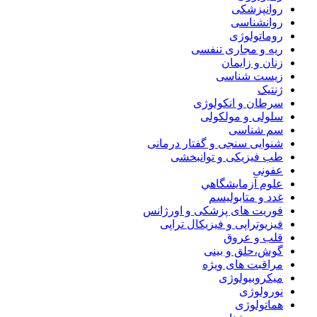
روانپزشکی
روانشناسی
روماتولوژی
ریه و مجاری تنفسی
زنان و زایمان
زیست شناسی
ژنتیک
سرطان و انکولوژی
سلولی و مولکولی
سم شناسی
شنوایی سنجی و گفتار درمانی
طب فیزیکی و توانبخشی
عفونی
علوم آزمايشگاهي
غدد و متابولیسم
فوریت های پزشکی و اورژانس
فیزیوتراپی و فیزیکال تراپی
قلب و عروق
گوش،حلق و بینی
مراقبت های ویژه
میکروبیولوژی
نورولوژی
هماتولوژی