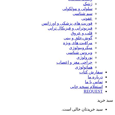
ژنتیک
سلولی و مولکولی
سم شناسی
عفونی
فوریت های پزشکی و اورژانس
فیزیوتراپی و فیزیکال تراپی
قلب و عروق
گوش،حلق و بینی
مراقبت های ویژه
میکروبیولوژی
ویروس شناسی
نورولوژی
جراحی مغز و اعصاب
هماتولوژی
سفارش کتاب
درباره ما
تماس با ما
استعلام نسخه چاپی
REQUEST
سبد خرید
سبد خریدتان خالی است.