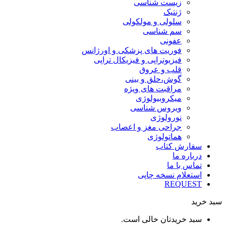
زیست شناسی
ژنتیک
سلولی و مولکولی
سم شناسی
عفونی
فوریت های پزشکی و اورژانس
فیزیوتراپی و فیزیکال تراپی
قلب و عروق
گوش،حلق و بینی
مراقبت های ویژه
میکروبیولوژی
ویروس شناسی
نورولوژی
جراحی مغز و اعصاب
هماتولوژی
سفارش کتاب
درباره ما
تماس با ما
استعلام نسخه چاپی
REQUEST
سبد خرید
سبد خریدتان خالی است.