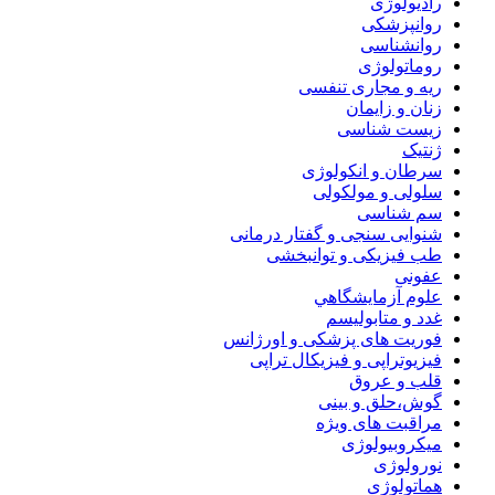
رادیولوژی
روانپزشکی
روانشناسی
روماتولوژی
ریه و مجاری تنفسی
زنان و زایمان
زیست شناسی
ژنتیک
سرطان و انکولوژی
سلولی و مولکولی
سم شناسی
شنوایی سنجی و گفتار درمانی
طب فیزیکی و توانبخشی
عفونی
علوم آزمايشگاهي
غدد و متابولیسم
فوریت های پزشکی و اورژانس
فیزیوتراپی و فیزیکال تراپی
قلب و عروق
گوش،حلق و بینی
مراقبت های ویژه
میکروبیولوژی
نورولوژی
هماتولوژی