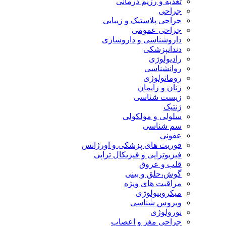
تغذیه و رژیم درمانی
جراحی
جراحی پلاستیک و زیبایی
جراحی عمومی
داروشناسی و داروسازی
دندانپزشکی
رادیولوژی
روانشناسی
روماتولوژی
زنان و زایمان
زیست شناسی
ژنتیک
سلولی و مولکولی
سم شناسی
عفونی
فوریت های پزشکی و اورژانس
فیزیوتراپی و فیزیکال تراپی
قلب و عروق
گوش،حلق و بینی
مراقبت های ویژه
میکروبیولوژی
ویروس شناسی
نورولوژی
جراحی مغز و اعصاب