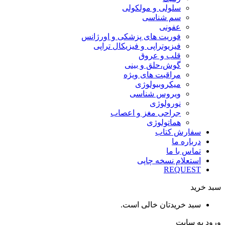
سلولی و مولکولی
سم شناسی
عفونی
فوریت های پزشکی و اورژانس
فیزیوتراپی و فیزیکال تراپی
قلب و عروق
گوش،حلق و بینی
مراقبت های ویژه
میکروبیولوژی
ویروس شناسی
نورولوژی
جراحی مغز و اعصاب
هماتولوژی
سفارش کتاب
درباره ما
تماس با ما
استعلام نسخه چاپی
REQUEST
سبد خرید
سبد خریدتان خالی است.
ورود به سایت