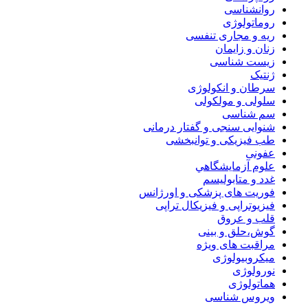
روانشناسی
روماتولوژی
ریه و مجاری تنفسی
زنان و زایمان
زیست شناسی
ژنتیک
سرطان و انکولوژی
سلولی و مولکولی
سم شناسی
شنوایی سنجی و گفتار درمانی
طب فیزیکی و توانبخشی
عفونی
علوم آزمايشگاهي
غدد و متابولیسم
فوریت های پزشکی و اورژانس
فیزیوتراپی و فیزیکال تراپی
قلب و عروق
گوش،حلق و بینی
مراقبت های ویژه
میکروبیولوژی
نورولوژی
هماتولوژی
ویروس شناسی