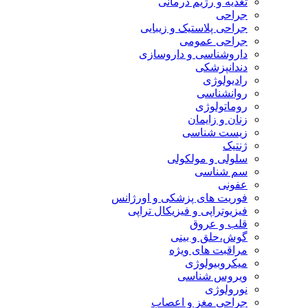
تغذیه و رژیم درمانی
جراحی
جراحی پلاستیک و زیبایی
جراحی عمومی
داروشناسی و داروسازی
دندانپزشکی
رادیولوژی
روانشناسی
روماتولوژی
زنان و زایمان
زیست شناسی
ژنتیک
سلولی و مولکولی
سم شناسی
عفونی
فوریت های پزشکی و اورژانس
فیزیوتراپی و فیزیکال تراپی
قلب و عروق
گوش،حلق و بینی
مراقبت های ویژه
میکروبیولوژی
ویروس شناسی
نورولوژی
جراحی مغز و اعصاب