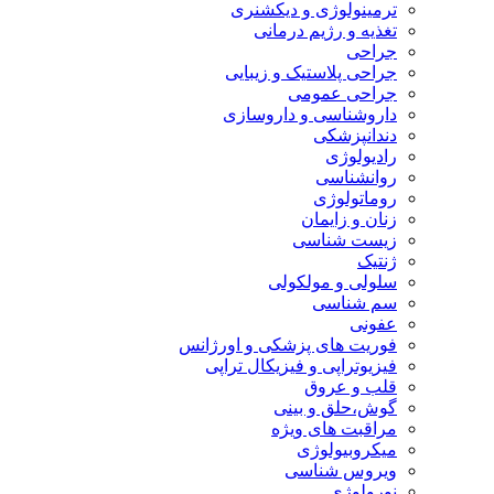
ترمینولوژی و دیکشنری
تغذیه و رژیم درمانی
جراحی
جراحی پلاستیک و زیبایی
جراحی عمومی
داروشناسی و داروسازی
دندانپزشکی
رادیولوژی
روانشناسی
روماتولوژی
زنان و زایمان
زیست شناسی
ژنتیک
سلولی و مولکولی
سم شناسی
عفونی
فوریت های پزشکی و اورژانس
فیزیوتراپی و فیزیکال تراپی
قلب و عروق
گوش،حلق و بینی
مراقبت های ویژه
میکروبیولوژی
ویروس شناسی
نورولوژی