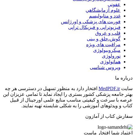
عفونی
علوم آزمايشگاهي
غدد و متابولیسم
فوریت های پزشکی و اورژانس
فیزیوتراپی و فیزیکال تراپی
قلب و عروق
گوش،حلق و بینی
مراقبت های ویژه
میکروبیولوژی
نورولوژی
هماتولوژی
ویروس شناسی
درباره ما
سایت
MedPDF.ir
افتخار دارد به منظور تسهیل در دسترسی هر چه
بهتر جامعه پزشکی کشور بستری را ایجاد نماید تا تمامی عزیزان این
عرصه با سرعت و کیفیتی مناسب منایع علمی اورجینال از قبیل
کتاب و ویدئوهای آموزشی را به شکلی شایسته تهیه نمایند.
سفارش کتاب از آمازون
اعتماد شما افتخار ماست