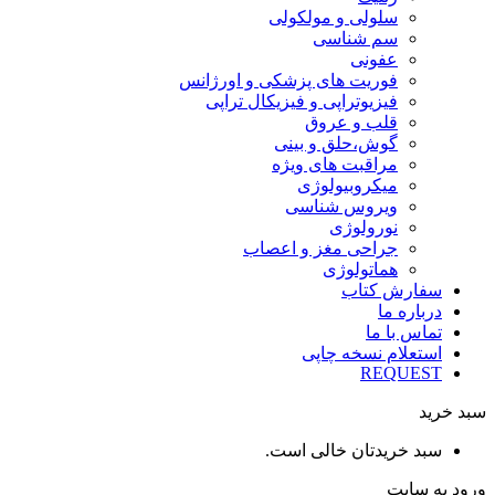
سلولی و مولکولی
سم شناسی
عفونی
فوریت های پزشکی و اورژانس
فیزیوتراپی و فیزیکال تراپی
قلب و عروق
گوش،حلق و بینی
مراقبت های ویژه
میکروبیولوژی
ویروس شناسی
نورولوژی
جراحی مغز و اعصاب
هماتولوژی
سفارش کتاب
درباره ما
تماس با ما
استعلام نسخه چاپی
REQUEST
سبد خرید
سبد خریدتان خالی است.
ورود به سایت