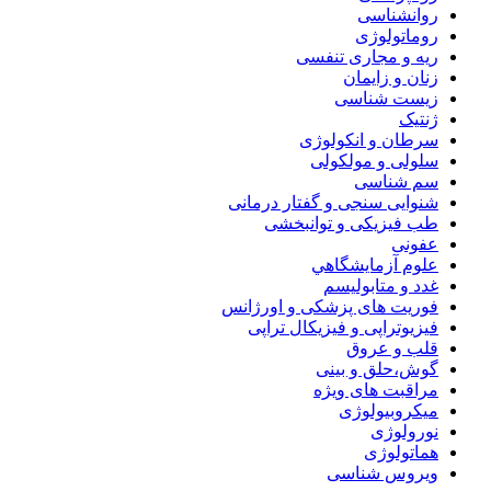
روانشناسی
روماتولوژی
ریه و مجاری تنفسی
زنان و زایمان
زیست شناسی
ژنتیک
سرطان و انکولوژی
سلولی و مولکولی
سم شناسی
شنوایی سنجی و گفتار درمانی
طب فیزیکی و توانبخشی
عفونی
علوم آزمايشگاهي
غدد و متابولیسم
فوریت های پزشکی و اورژانس
فیزیوتراپی و فیزیکال تراپی
قلب و عروق
گوش،حلق و بینی
مراقبت های ویژه
میکروبیولوژی
نورولوژی
هماتولوژی
ویروس شناسی