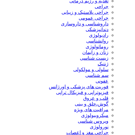
تغذیه و رژیم درمانی
جراحی
جراحی پلاستیک و زیبایی
جراحی عمومی
داروشناسی و داروسازی
دندانپزشکی
رادیولوژی
روانشناسی
روماتولوژی
زنان و زایمان
زیست شناسی
ژنتیک
سلولی و مولکولی
سم شناسی
عفونی
فوریت های پزشکی و اورژانس
فیزیوتراپی و فیزیکال تراپی
قلب و عروق
گوش،حلق و بینی
مراقبت های ویژه
میکروبیولوژی
ویروس شناسی
نورولوژی
جراحی مغز و اعصاب