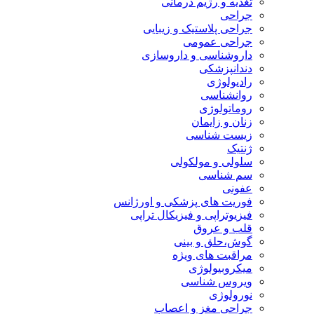
تغذیه و رژیم درمانی
جراحی
جراحی پلاستیک و زیبایی
جراحی عمومی
داروشناسی و داروسازی
دندانپزشکی
رادیولوژی
روانشناسی
روماتولوژی
زنان و زایمان
زیست شناسی
ژنتیک
سلولی و مولکولی
سم شناسی
عفونی
فوریت های پزشکی و اورژانس
فیزیوتراپی و فیزیکال تراپی
قلب و عروق
گوش،حلق و بینی
مراقبت های ویژه
میکروبیولوژی
ویروس شناسی
نورولوژی
جراحی مغز و اعصاب