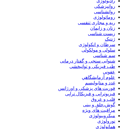
رادیولوژی
روانپزشکی
روانشناسی
روماتولوژی
ریه و مجاری تنفسی
زنان و زایمان
زیست شناسی
ژنتیک
سرطان و انکولوژی
سلولی و مولکولی
سم شناسی
شنوایی سنجی و گفتار درمانی
طب فیزیکی و توانبخشی
عفونی
علوم آزمايشگاهي
غدد و متابولیسم
فوریت های پزشکی و اورژانس
فیزیوتراپی و فیزیکال تراپی
قلب و عروق
گوش،حلق و بینی
مراقبت های ویژه
میکروبیولوژی
نورولوژی
هماتولوژی