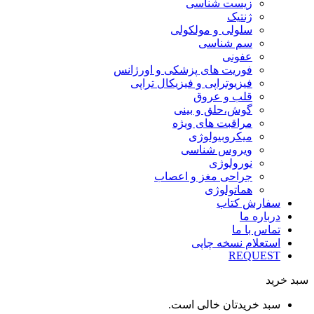
زیست شناسی
ژنتیک
سلولی و مولکولی
سم شناسی
عفونی
فوریت های پزشکی و اورژانس
فیزیوتراپی و فیزیکال تراپی
قلب و عروق
گوش،حلق و بینی
مراقبت های ویژه
میکروبیولوژی
ویروس شناسی
نورولوژی
جراحی مغز و اعصاب
هماتولوژی
سفارش کتاب
درباره ما
تماس با ما
استعلام نسخه چاپی
REQUEST
سبد خرید
سبد خریدتان خالی است.