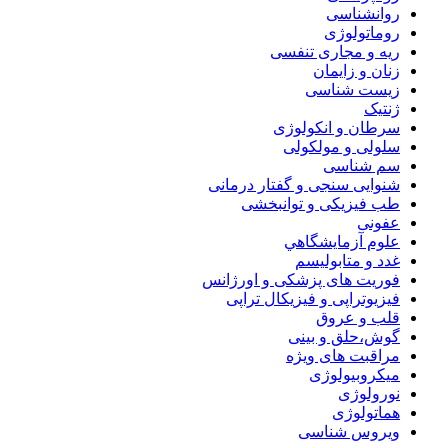
روانشناسی
روماتولوژی
ریه و مجاری تنفسی
زنان و زایمان
زیست شناسی
ژنتیک
سرطان و انکولوژی
سلولی و مولکولی
سم شناسی
شنوایی سنجی و گفتار درمانی
طب فیزیکی و توانبخشی
عفونی
علوم آزمايشگاهي
غدد و متابولیسم
فوریت های پزشکی و اورژانس
فیزیوتراپی و فیزیکال تراپی
قلب و عروق
گوش،حلق و بینی
مراقبت های ویژه
میکروبیولوژی
نورولوژی
هماتولوژی
ویروس شناسی