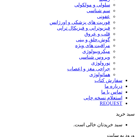
سلولی و مولکولی
سم شناسی
عفونی
فوریت های پزشکی و اورژانس
فیزیوتراپی و فیزیکال تراپی
قلب و عروق
گوش،حلق و بینی
مراقبت های ویژه
میکروبیولوژی
ویروس شناسی
نورولوژی
جراحی مغز و اعصاب
هماتولوژی
سفارش کتاب
درباره ما
تماس با ما
استعلام نسخه چاپی
REQUEST
سبد خرید
سبد خریدتان خالی است.
ورود به سایت