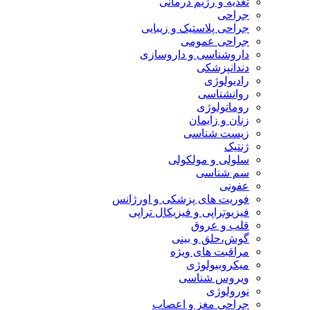
تغذیه و رژیم درمانی
جراحی
جراحی پلاستیک و زیبایی
جراحی عمومی
داروشناسی و داروسازی
دندانپزشکی
رادیولوژی
روانشناسی
روماتولوژی
زنان و زایمان
زیست شناسی
ژنتیک
سلولی و مولکولی
سم شناسی
عفونی
فوریت های پزشکی و اورژانس
فیزیوتراپی و فیزیکال تراپی
قلب و عروق
گوش،حلق و بینی
مراقبت های ویژه
میکروبیولوژی
ویروس شناسی
نورولوژی
جراحی مغز و اعصاب